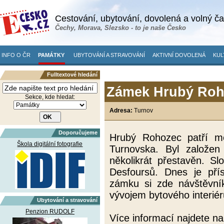
Cestování, ubytování, dovolená a volný č
Čechy, Morava, Slezsko - to je naše Česko
INFO O ČR
PAMÁTKY
UBYTOVÁNÍ A STRAVOVÁNÍ
AKTIVNÍ DOVOLENÁ
KUL
Fulltextové hledání
Zámek Hrubý Roho
Sekce, kde hledat:
Adresa:
Turnov
Doporučujeme
Hrubý Rohozec patří me
Škola digitální fotografie
Turnovska. Byl založen 
několikrát přestavěn. Sl
Desfoursů. Dnes je přís
zámku si zde návštěvník
vývojem bytového interiér
Ubytování a stravování
Penzion RUDOLF
Více informací najdete n