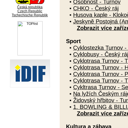
•
Osobnost - Turnov
Česká republika
•
CHKO - Český ráj
Czech Republic
•
Husova kaple - Kloko
Tschechische Republik
•
Jeskyně Postojná (Am
Zobrazit více zaříz
Sport
•
Cyklostezka Turnov - 
•
Cyklobusy - Český rá
•
Cyklotrasa Turnov - 
•
Cyklotrasa Turnov - 
•
Cyklotrasa Turnov - P
•
Cyklotrasa Turnov - T
•
Cykltrasa Turnov - S
•
Na lyžích Českým rá
•
Židovský hřbitov - Tu
•
1. BOWLING & BIL
Zobrazit více zaříz
Kultura a zábava