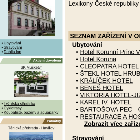
Lexikony České republiky
SEZNAM ZAŘÍZENÍ V O
•
Ubytování
Ubytování
•
Stravování
•
Hotel Korunní Princ 
•
Dahlia Inn
•
Hotel Koruna
Aktivní dovolená
•
CLEOPATRA HOTEL
SK Mušketýr
•
ŠTEKL HOTEL HRUB
•
KRÁLÍČEK HOTEL
•
BENEŠ HOTEL
•
VIKTORIA HOTEL-J
•
KAREL IV. HOTEL
•
Lyžařská střediska
•
Cyklotrasy
•
BARTOŠOVA PEC -
•
Koupaliště, bazény a aquaparky
•
RESTAURACE A HO
Památky
Zobrazit více zaříz
Těrlická přehrada - Havířov
Stravování