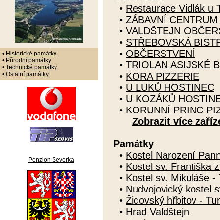
•
Restaurace Vidlák u 
•
ZÁBAVNÍ CENTRUM
•
VALDŠTEJN OBČER
•
STŘEBOVSKÁ BIST
•
OBČERSTVENÍ
•
Historické památky
•
Přírodní památky
•
TRIOLAN ASIJSKÉ 
•
Technické památky
•
Ostatní památky
•
KORA PIZZERIE
•
U LUKŮ HOSTINEC
•
U KOZÁKŮ HOSTIN
•
KORUNNÍ PRINC PI
Zobrazit více zaříz
Památky
•
Kostel Narození Pann
Penzion Severka
•
Kostel sv. Františka z
•
Kostel sv. Mikuláše -
•
Nudvojovický kostel s
•
Židovský hřbitov - Tu
•
Hrad Valdštejn