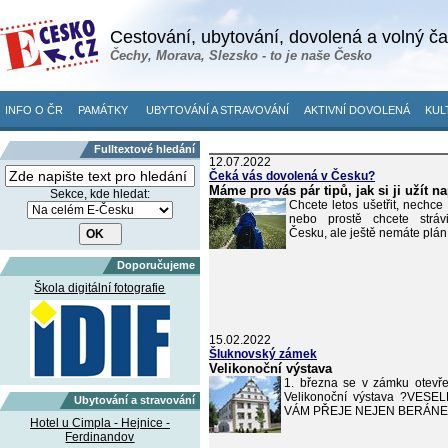
Cestování, ubytování, dovolená a volný č
Čechy, Morava, Slezsko - to je naše Česko
INFO O ČR
PAMÁTKY
UBYTOVÁNÍ A STRAVOVÁNÍ
AKTIVNÍ DOVOLENÁ
KUL
Fulltextové hledání
12.07.2022
Čeká vás dovolená v Česku?
Máme pro vás pár tipů, jak si ji užít n
Sekce, kde hledat:
Chcete letos ušetřit, nechce
nebo prostě chcete stráv
Česku, ale ještě nemáte plán
Doporučujeme
Škola digitální fotografie
15.02.2022
Šluknovský zámek
Velikonoční výstava
1. března se v zámku otevře 
Velikonoční výstava ?VES
Ubytování a stravování
VÁM PŘEJE NEJEN BERÁN
Hotel u Cimpla - Hejnice -
Ferdinandov