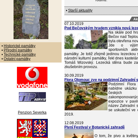
rodinu.
•
Starší aktuality
Ak
07.10.2019
Pod Bečovským hradem vznikla nová leze
Na skále pod h
Bečov nad Teplou
byla otevřena nov
Jde o výjim
•
Historické památky
sportovních akti
•
Přírodní památky
památky. Je totiž zřejmě jedinou lezeckou 
•
Technické památky
národní kulturní památky, řekl dnes kastel
•
Ostatní památky
Tomáš Wizovský. Lezecká stěna bude za
zkušebním provozu.
30.09.2019
Flora Olomouc zve na podzimní Zahradní 
Podzimní Flor
nabídne ukázku 
českých 
zakomponovan
expozice v pavi
název Zahradní s
se uskuteční ve d
Penzion Severka
2019.
12.08.2019
Pivní Festival v Botanické zahradě
O tom, že pivo a květin