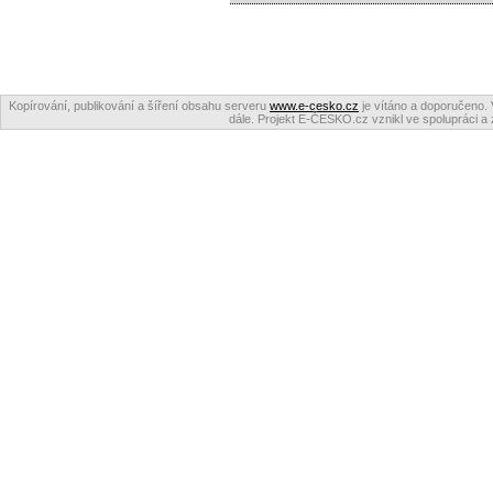
Kopírování, publikování a šíření obsahu serveru
www.e-cesko.cz
je vítáno a doporučeno. 
dále. Projekt E-ČESKO.cz vznikl ve spolupráci a 