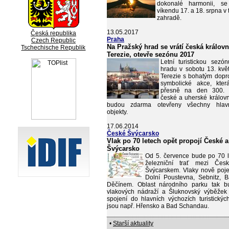
dokonalé harmonii, se
víkendu 17. a 18. srpna v 
zahradě.
13.05.2017
Česká republika
Praha
Czech Republic
Na Pražský hrad se vrátí česká králov
Tschechische Republik
Terezie, otevře sezónu 2017
Letní turistickou sez
hradu v sobotu 13. kvě
Terezie s bohatým dopr
symbolické akce, kter
přesně na den 300. v
české a uherské královn
budou zdarma otevřeny všechny hlavn
objekty.
17.06.2014
České Švýcarsko
Vlak po 70 letech opět propojí České 
Švýcarsko
Od 5. července bude po 70 
železniční trať mezi Če
Švýcarskem. Vlaky nově poj
Dolní Poustevna, Sebnitz,
Děčínem. Oblast národního parku tak b
vlakových nádraží a Šluknovský výběžek
spojení do hlavních výchozích turistických
jsou např. Hřensko a Bad Schandau.
•
Starší aktuality