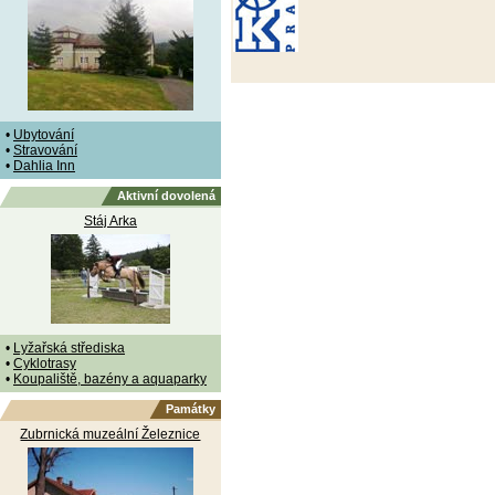
•
Ubytování
•
Stravování
•
Dahlia Inn
Aktivní dovolená
Stáj Arka
•
Lyžařská střediska
•
Cyklotrasy
•
Koupaliště, bazény a aquaparky
Památky
Zubrnická muzeální Železnice