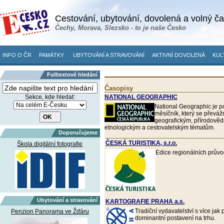
Cestování, ubytování, dovolená a volný č
Čechy, Morava, Slezsko - to je naše Česko
INFO O ČR
PAMÁTKY
UBYTOVÁNÍ A STRAVOVÁNÍ
AKTIVNÍ DOVOLENÁ
KUL
Fulltextové hledání
Časopisy
Sekce, kde hledat:
NATIONAL GEOGRAPHIC
National Geographic je 
měsíčník, který se převá
geografickým, přírodově
etnologickým a cestovatelským tématům.
Doporučujeme
ČESKÁ TURISTIKA, s.r.o.
Škola digitální fotografie
Edice regionálních prův
Ubytování a stravování
KARTOGRAFIE PRAHA a.s.
Tradiční vydavatelství s více jak
Penzion Panorama ve Žďáru
dominantní postavení na trhu.