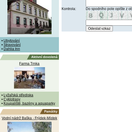
Kontrola:
Do spodního pole opište z o
•
Ubytování
•
Stravování
•
Dahlia Inn
Aktivní dovolená
Farma Trnka
•
Lyžařská střediska
•
Cyklotrasy
•
Koupaliště, bazény a aquaparky
Památky
Vodní nádrž Baška - Frýdek-Místek