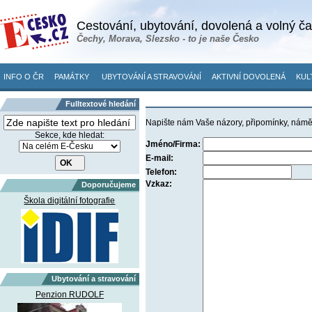
Cestování, ubytování, dovolená a volný č
Čechy, Morava, Slezsko - to je naše Česko
INFO O ČR
PAMÁTKY
UBYTOVÁNÍ A STRAVOVÁNÍ
AKTIVNÍ DOVOLENÁ
KUL
Fulltextové hledání
Napište nám Vaše názory, připomínky, námě
Sekce, kde hledat:
Jméno/Firma:
E-mail:
Telefon:
Vzkaz:
Doporučujeme
Škola digitální fotografie
Ubytování a stravování
Penzion RUDOLF