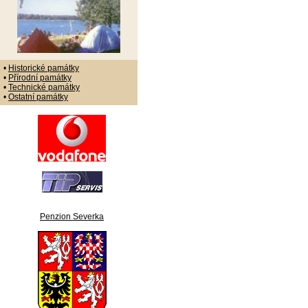
•
Historické památky
•
Přírodní památky
•
Technické památky
•
Ostatní památky
Penzion Severka