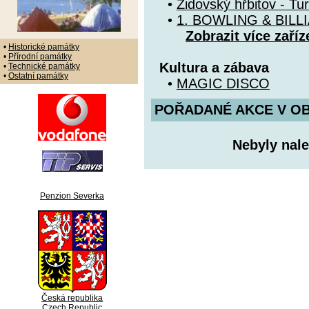
•
Židovský hřbitov - Tu
•
1. BOWLING & BIL
Zobrazit více zaříz
•
Historické památky
•
Přírodní památky
Kultura a zábava
•
Technické památky
•
Ostatní památky
•
MAGIC DISCO
POŘADANÉ AKCE V OBDO
Nebyly nale
Penzion Severka
Česká republika
Czech Republic