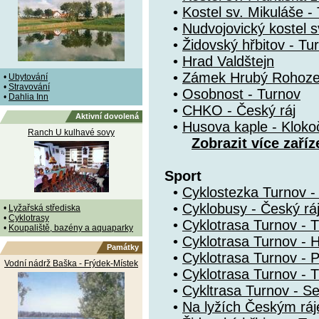
•
Kostel sv. Mikuláše -
•
Nudvojovický kostel s
•
Židovský hřbitov - Tu
•
Hrad Valdštejn
•
Zámek Hrubý Rohoz
•
Ubytování
•
Stravování
•
Osobnost - Turnov
•
Dahlia Inn
•
CHKO - Český ráj
Aktivní dovolená
•
Husova kaple - Kloko
Ranch U kulhavé sovy
Zobrazit více zaříz
Sport
•
Cyklostezka Turnov - 
•
Cyklobusy - Český rá
•
Lyžařská střediska
•
Cyklotrasy
•
Cyklotrasa Turnov - 
•
Koupaliště, bazény a aquaparky
•
Cyklotrasa Turnov - 
Památky
•
Cyklotrasa Turnov - P
Vodní nádrž Baška - Frýdek-Místek
•
Cyklotrasa Turnov - T
•
Cykltrasa Turnov - S
•
Na lyžích Českým rá