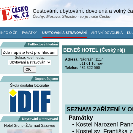
Cestování, ubytování, dovolená a volný č
Čechy, Morava, Slezsko - to je naše Česko
INFO O ČR
PAMÁTKY
UBYTOVÁNÍ A STRAVOVÁNÍ
AKTIVNÍ DOVOLENÁ
KUL
Fulltextové hledání
BENEŠ HOTEL (Český ráj)
Sekce, kde hledat:
Adresa:
Nádražní 1117
511 01 Turnov
Telefon:
481 322 560
Doporučujeme
Škola digitální fotografie
SEZNAM ZAŘÍZENÍ V O
Památky
Ubytování a stravování
•
Kostel Narození Pann
Hotel Grunt - Žďár nad Sázavou
•
Kostel sv. Františka z