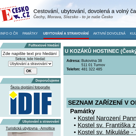
Cestování, ubytování, dovolená a volný č
Čechy, Morava, Slezsko - to je naše Česko
INFO O ČR
PAMÁTKY
UBYTOVÁNÍ A STRAVOVÁNÍ
AKTIVNÍ DOVOLENÁ
KUL
Fulltextové hledání
U KOZÁKŮ HOSTINEC (Český 
Sekce, kde hledat:
Adresa:
Bukovina 38
511 01 Turnov
Telefon:
481 322 485
Doporučujeme
Škola digitální fotografie
SEZNAM ZAŘÍZENÍ V O
Památky
•
Kostel Narození Pann
Ubytování a stravování
•
Kostel sv. Františka z
Turistická ubytovna - Arnoltice
•
Kostel sv. Mikuláše -