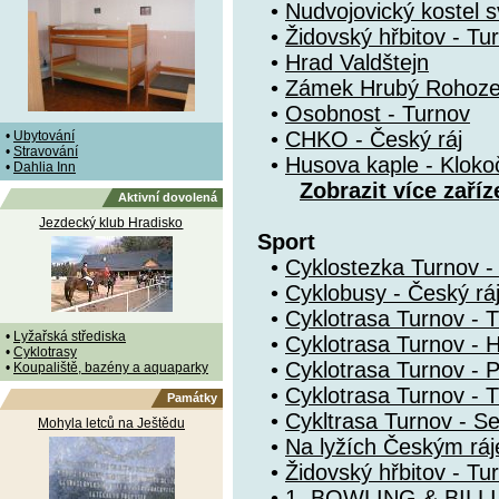
•
Nudvojovický kostel s
•
Židovský hřbitov - Tu
•
Hrad Valdštejn
•
Zámek Hrubý Rohoz
•
Osobnost - Turnov
•
CHKO - Český ráj
•
Ubytování
•
Stravování
•
Husova kaple - Kloko
•
Dahlia Inn
Zobrazit více zaříz
Aktivní dovolená
Jezdecký klub Hradisko
Sport
•
Cyklostezka Turnov - 
•
Cyklobusy - Český rá
•
Cyklotrasa Turnov - 
•
Lyžařská střediska
•
Cyklotrasa Turnov - 
•
Cyklotrasy
•
Cyklotrasa Turnov - P
•
Koupaliště, bazény a aquaparky
•
Cyklotrasa Turnov - T
Památky
•
Cykltrasa Turnov - S
Mohyla letců na Ještědu
•
Na lyžích Českým rá
•
Židovský hřbitov - Tu
•
1. BOWLING & BIL