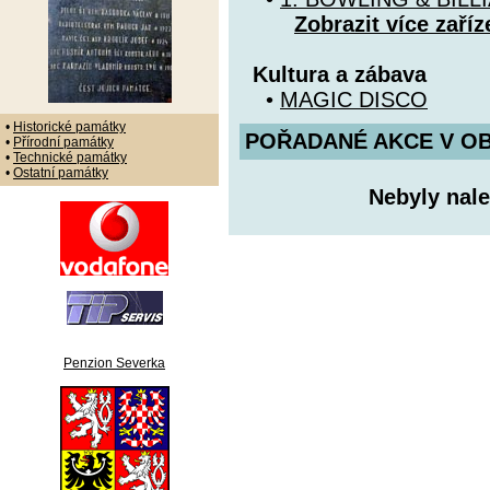
Zobrazit více zaříz
Kultura a zábava
•
MAGIC DISCO
•
Historické památky
POŘADANÉ AKCE V OBDO
•
Přírodní památky
•
Technické památky
•
Ostatní památky
Nebyly nale
Penzion Severka