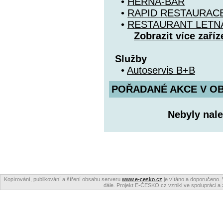
•
HERNA-BAR
•
RAPID RESTAURAC
•
RESTAURANT LETN
Zobrazit více zaříz
Služby
•
Autoservis B+B
POŘADANÉ AKCE V OBDO
Nebyly nale
Kopírování, publikování a šíření obsahu serveru
www.e-cesko.cz
je vítáno a doporučeno. 
dále. Projekt E-ČESKO.cz vznikl ve spolupráci a 