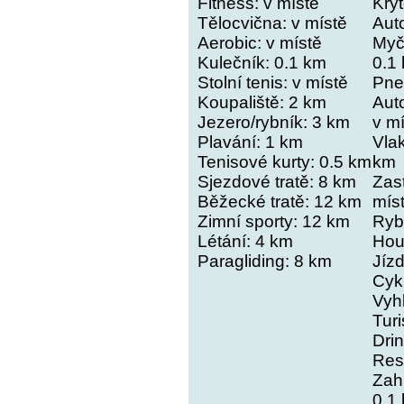
Fitness:
v místě
Kry
Tělocvična:
v místě
Auto
Aerobic:
v místě
Myč
Kulečník:
0.1 km
0.1
Stolní tenis:
v místě
Pne
Koupaliště:
2 km
Aut
Jezero/rybník:
3 km
v m
Plavání:
1 km
Vla
Tenisové kurty:
0.5 km
km
Sjezdové tratě:
8 km
Zas
Běžecké tratě:
12 km
mís
Zimní sporty:
12 km
Ryb
Létání:
4 km
Hou
Paragliding:
8 km
Jízd
Cykl
Vyhl
Turi
Drin
Res
Zah
0.1