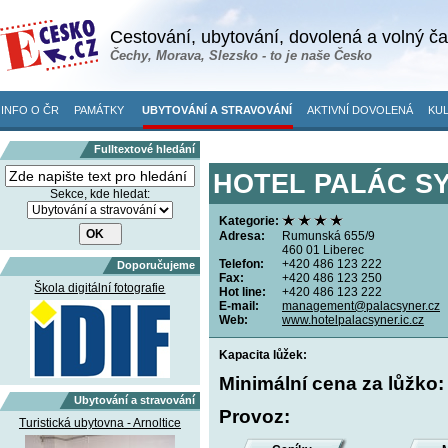
Cestování, ubytování, dovolená a volný č
Čechy, Morava, Slezsko - to je naše Česko
INFO O ČR
PAMÁTKY
UBYTOVÁNÍ A STRAVOVÁNÍ
AKTIVNÍ DOVOLENÁ
KUL
Fulltextové hledání
HOTEL PALÁC SYN
Sekce, kde hledat:
Kategorie:
Adresa:
Rumunská 655/9
460 01 Liberec
Telefon:
+420 486 123 222
Doporučujeme
Fax:
+420 486 123 250
Škola digitální fotografie
Hot line:
+420 486 123 222
E-mail:
management@palacsyner.cz
Web:
www.hotelpalacsyner.ic.cz
Kapacita lůžek:
Minimální cena za lůžko
Ubytování a stravování
Provoz:
Turistická ubytovna - Arnoltice