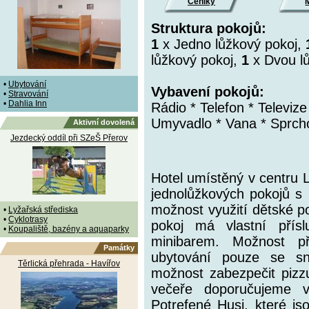
Ceníky
Struktura pokojů:
1
x Jedno lůžkový pokoj,
lůžkový pokoj,
1
x Dvou lů
•
Ubytování
Vybavení pokojů:
•
Stravování
•
Dahlia Inn
Rádio * Telefon * Televize
Umyvadlo * Vana * Sprch
Aktivní dovolená
Jezdecký oddíl při SZeŠ Přerov
Hotel umístěný v centru 
jednolůžkových pokojů s 
možnost využití dětské po
•
Lyžařská střediska
•
Cyklotrasy
pokoj má vlastní přísl
•
Koupaliště, bazény a aquaparky
minibarem. Možnost př
Památky
ubytování pouze se sn
Těrlická přehrada - Havířov
možnost zabezpečit pizz
večeře doporučujeme 
Potrefené Husi, které js