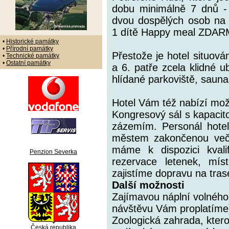
dobu minimálně 7 dnů -
dvou dospělých osob na 
1 dítě Happy meal ZDAR
•
Historické památky
•
Přírodní památky
Přestože je hotel situová
•
Technické památky
•
Ostatní památky
a 6. patře zcela klidné u
hlídané parkoviště, sauna
Hotel Vám též nabízí mož
Kongresový sál s kapacit
zázemím. Personál hotel
městem zakončenou večeř
máme k dispozici kvali
Penzion Severka
rezervace letenek, mí
zajistíme dopravu na tras
Další možnosti
Zajímavou náplní volného
návštěvu Vám proplatíme
Zoologická zahrada, ktero
Česká republika