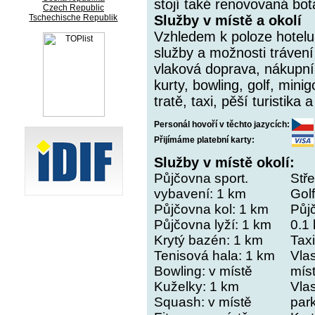
stojí také renovovaná bot
Czech Republic
Tschechische Republik
Služby v místě a okolí
Vzhledem k poloze hotelu 
služby a možnosti tráven
vlaková doprava, nákupní 
kurty, bowling, golf, minig
tratě, taxi, pěší turistika a
Personál hovoří v těchto jazycích:
Přijímáme platební karty:
Služby v místě okolí:
Půjčovna sport.
Stře
vybavení:
1 km
Golf
Půjčovna kol:
1 km
Půj
Půjčovna lyží:
1 km
0.1
Krytý bazén:
1 km
Taxi
Tenisová hala:
1 km
Vlas
Bowling:
v místě
mís
Kuželky:
1 km
Vlas
Squash:
v místě
park