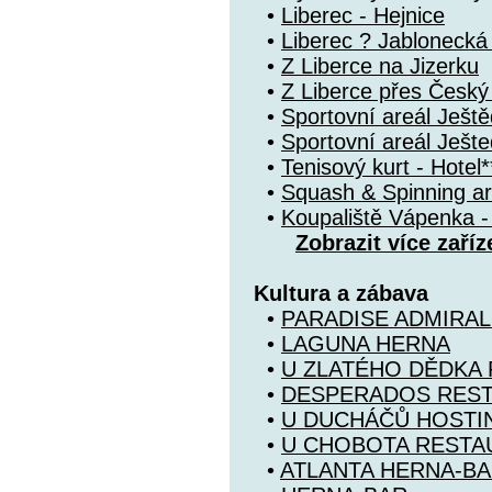
•
Liberec - Hejnice
•
Liberec ? Jablonecká
•
Z Liberce na Jizerku
•
Z Liberce přes Česk
•
Sportovní areál Ještě
•
Sportovní areál Ješte
•
Tenisový kurt - Hotel*
•
Squash & Spinning ar
•
Koupaliště Vápenka -
Zobrazit více zaříz
Kultura a zábava
•
PARADISE ADMIRAL
•
LAGUNA HERNA
•
U ZLATÉHO DĚDKA
•
DESPERADOS RES
•
U DUCHÁČŮ HOSTI
•
U CHOBOTA RESTA
•
ATLANTA HERNA-B