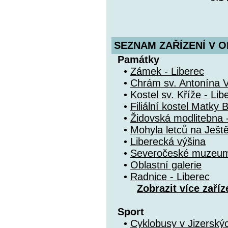
SEZNAM ZAŘÍZENÍ V O
Památky
•
Zámek - Liberec
•
Chrám sv. Antonína Ve
•
Kostel sv. Kříže - Lib
•
Filiální kostel Matky 
•
Židovská modlitebna 
•
Mohyla letců na Ješt
•
Liberecká výšina
•
Severočeské muzeum 
•
Oblastní galerie
•
Radnice - Liberec
Zobrazit více zaříz
Sport
•
Cyklobusy v Jizerský