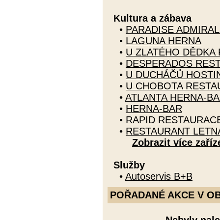
Kultura a zábava
•
PARADISE ADMIRAL
•
LAGUNA HERNA
•
U ZLATÉHO DĚDKA
•
DESPERADOS RES
•
U DUCHÁČŮ HOSTI
•
U CHOBOTA RESTA
•
ATLANTA HERNA-B
•
HERNA-BAR
•
RAPID RESTAURAC
•
RESTAURANT LETN
Zobrazit více zaříz
Služby
•
Autoservis B+B
POŘADANÉ AKCE V OBDO