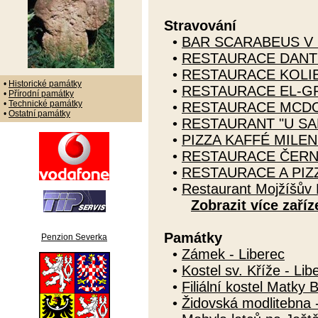
Stravování
•
BAR SCARABEUS V 
•
RESTAURACE DANTE
•
RESTAURACE KOLIB
•
Historické památky
•
RESTAURACE EL-GR
•
Přírodní památky
•
Technické památky
•
RESTAURACE MCDO
•
Ostatní památky
•
RESTAURANT "U SA
•
PIZZA KAFFÉ MILEN
•
RESTAURACE ČERN
•
RESTAURACE A PIZZ
•
Restaurant Mojžíšův 
Zobrazit více zaříz
Památky
Penzion Severka
•
Zámek - Liberec
•
Kostel sv. Kříže - Lib
•
Filiální kostel Matky 
•
Židovská modlitebna 