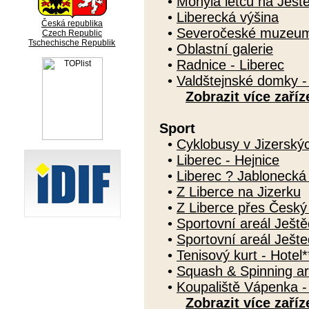
•
Mohyla letců na Ješt
•
Liberecká výšina
Česká republika
•
Severočeské muzeum 
Czech Republic
Tschechische Republik
•
Oblastní galerie
•
Radnice - Liberec
•
Valdštejnské domky -
Zobrazit více zaříz
Sport
•
Cyklobusy v Jizerský
•
Liberec - Hejnice
•
Liberec ? Jablonecká
•
Z Liberce na Jizerku
•
Z Liberce přes Česk
•
Sportovní areál Ještě
•
Sportovní areál Ješte
•
Tenisový kurt - Hotel*
•
Squash & Spinning ar
•
Koupaliště Vápenka -
Zobrazit více zaříz