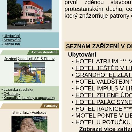
první zděnou stavbo
protestanském duchu, ce
který znázorňuje patrony
•
Ubytování
•
Stravování
•
Dahlia Inn
SEZNAM ZAŘÍZENÍ V O
Aktivní dovolená
Ubytování
Jezdecký oddíl při SZeŠ Přerov
•
HOTEL ATRIUM *** V
•
HOTEL JEŠTĚD V LI
•
GRANDHOTEL ZLATÝ 
•
HOTEL VALDŠTEJN 
•
HOTEL IMPULS V LI
•
Lyžařská střediska
•
Cyklotrasy
•
HOTEL ZELENÉ ÚDOL
•
Koupaliště, bazény a aquaparky
•
HOTEL PALÁC SYNER
Památky
•
HOTEL RADNICE ***
Smírčí kříž - Všelibice
•
MOTEL PONTE V LI
•
HOTEL U POTŮČKU 
Zobrazit více zaříz