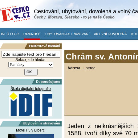
Cestování, ubytování, dovolená a volný č
Čechy, Morava, Slezsko - to je naše Česko
INFO O ČR
PAMÁTKY
UBYTOVÁNÍ A STRAVOVÁNÍ
AKTIVNÍ DOVOLENÁ
KUL
Fulltextové hledání
Chrám sv. Antonín
Sekce, kde hledat:
Adresa:
Liberec
Doporučujeme
Škola digitální fotografie
Ubytování a stravování
Jeden z nejkrásnějších 
Motel F5 v Liberci
1588, tvoří díky své 70 