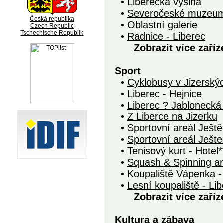
•
Liberecká výšina
•
Severočeské muzeum 
Česká republika
•
Oblastní galerie
Czech Republic
Tschechische Republik
•
Radnice - Liberec
Zobrazit více zaříz
Sport
•
Cyklobusy v Jizerský
•
Liberec - Hejnice
•
Liberec ? Jablonecká
•
Z Liberce na Jizerku
•
Sportovní areál Ještě
•
Sportovní areál Ješte
•
Tenisový kurt - Hotel*
•
Squash & Spinning ar
•
Koupaliště Vápenka -
•
Lesní koupaliště - Li
Zobrazit více zaříz
Kultura a zábava