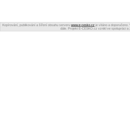
Kopírování, publikování a šíření obsahu serveru
www.e-cesko.cz
je vítáno a doporučeno. 
dále. Projekt E-ČESKO.cz vznikl ve spolupráci a 