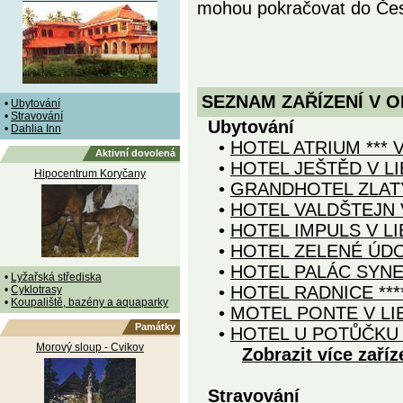
mohou pokračovat do Čes
SEZNAM ZAŘÍZENÍ V O
•
Ubytování
•
Stravování
Ubytování
•
Dahlia Inn
•
HOTEL ATRIUM *** V
Aktivní dovolená
•
HOTEL JEŠTĚD V LI
Hipocentrum Koryčany
•
GRANDHOTEL ZLATÝ 
•
HOTEL VALDŠTEJN 
•
HOTEL IMPULS V LI
•
HOTEL ZELENÉ ÚDOL
•
HOTEL PALÁC SYNER
•
Lyžařská střediska
•
HOTEL RADNICE ***
•
Cyklotrasy
•
Koupaliště, bazény a aquaparky
•
MOTEL PONTE V LI
Památky
•
HOTEL U POTŮČKU 
Morový sloup - Cvikov
Zobrazit více zaříz
Stravování