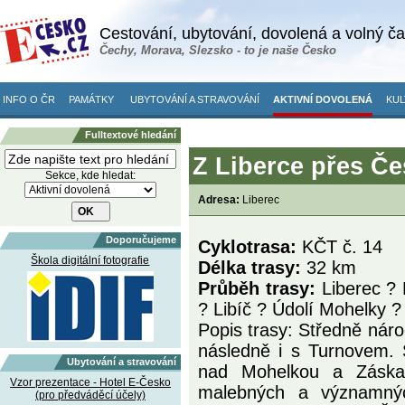
Cestování, ubytování, dovolená a volný č
Čechy, Morava, Slezsko - to je naše Česko
INFO O ČR
PAMÁTKY
UBYTOVÁNÍ A STRAVOVÁNÍ
AKTIVNÍ DOVOLENÁ
KUL
Fulltextové hledání
Z Liberce přes Č
Sekce, kde hledat:
Adresa:
Liberec
Doporučujeme
Cyklotrasa:
KČT č. 14
Škola digitální fotografie
Délka trasy:
32 km
Průběh trasy:
Liberec ?
? Libíč ? Údolí Mohelky 
Popis trasy: Středně nár
následně i s Turnovem. 
Ubytování a stravování
nad Mohelkou a Záskal
Vzor prezentace - Hotel E-Česko
malebných a významných
(pro předváděcí účely)