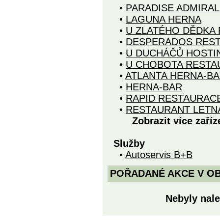
•
PARADISE ADMIRAL
•
LAGUNA HERNA
•
U ZLATÉHO DĚDKA
•
DESPERADOS RES
•
U DUCHÁČŮ HOSTI
•
U CHOBOTA RESTA
•
ATLANTA HERNA-B
•
HERNA-BAR
•
RAPID RESTAURAC
•
RESTAURANT LETN
Zobrazit více zaříz
Služby
•
Autoservis B+B
POŘADANÉ AKCE V OBDO
Nebyly nale