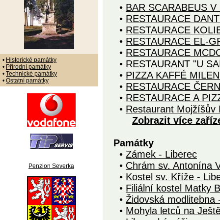
•
BAR SCARABEUS V 
•
RESTAURACE DANTE
•
RESTAURACE KOLIB
•
RESTAURACE EL-GR
•
RESTAURACE MCDO
•
Historické památky
•
RESTAURANT "U SA
•
Přírodní památky
•
PIZZA KAFFÉ MILEN
•
Technické památky
•
Ostatní památky
•
RESTAURACE ČERN
•
RESTAURACE A PIZZ
•
Restaurant Mojžíšův 
Zobrazit více zaříz
Památky
•
Zámek - Liberec
•
Chrám sv. Antonína Ve
Penzion Severka
•
Kostel sv. Kříže - Lib
•
Filiální kostel Matky 
•
Židovská modlitebna 
•
Mohyla letců na Ješt