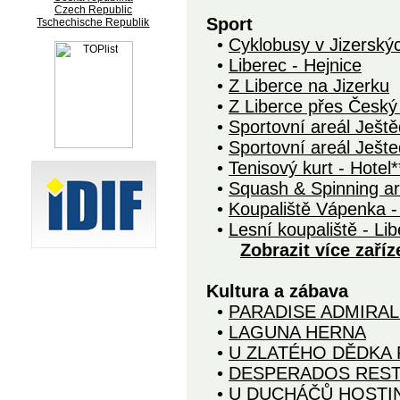
Czech Republic
Sport
Tschechische Republik
•
Cyklobusy v Jizerský
•
Liberec - Hejnice
•
Z Liberce na Jizerku
•
Z Liberce přes Česk
•
Sportovní areál Ještě
•
Sportovní areál Ješte
•
Tenisový kurt - Hotel*
•
Squash & Spinning ar
•
Koupaliště Vápenka -
•
Lesní koupaliště - Li
Zobrazit více zaříz
Kultura a zábava
•
PARADISE ADMIRAL
•
LAGUNA HERNA
•
U ZLATÉHO DĚDKA
•
DESPERADOS RES
•
U DUCHÁČŮ HOSTI