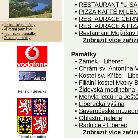
•
RESTAURANT "U SA
•
PIZZA KAFFÉ MILEN
•
RESTAURACE ČERN
•
RESTAURACE A PIZZ
•
Historické památky
•
Přírodní památky
•
Restaurant Mojžíšův 
•
Technické památky
•
Ostatní památky
Zobrazit více zaříz
Památky
•
Zámek - Liberec
•
Chrám sv. Antonína Ve
•
Kostel sv. Kříže - Lib
•
Filiální kostel Matky 
•
Židovská modlitebna 
Penzion Severka
•
Mohyla letců na Ješt
•
Liberecká výšina
•
Severočeské muzeum 
•
Oblastní galerie
•
Radnice - Liberec
Zobrazit více zaříz
Česká republika