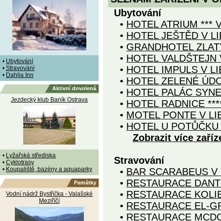
Ubytování
•
HOTEL ATRIUM *** V
•
HOTEL JEŠTĚD V LI
•
GRANDHOTEL ZLATÝ 
•
HOTEL VALDŠTEJN 
•
Ubytování
•
HOTEL IMPULS V LI
•
Stravování
•
Dahlia Inn
•
HOTEL ZELENÉ ÚDOL
Aktivní dovolená
•
HOTEL PALÁC SYNER
Jezdecký klub Baník Ostrava
•
HOTEL RADNICE ***
•
MOTEL PONTE V LI
•
HOTEL U POTŮČKU 
Zobrazit více zaříz
•
Lyžařská střediska
Stravování
•
Cyklotrasy
•
Koupaliště, bazény a aquaparky
•
BAR SCARABEUS V 
•
RESTAURACE DANTE
Památky
•
RESTAURACE KOLIB
Vodní nádrž Bystřička - Valašské
Meziříčí
•
RESTAURACE EL-GR
•
RESTAURACE MCDO