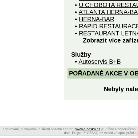
•
U CHOBOTA RESTA
•
ATLANTA HERNA-B
•
HERNA-BAR
•
RAPID RESTAURAC
•
RESTAURANT LETN
Zobrazit více zaříz
Služby
•
Autoservis B+B
POŘADANÉ AKCE V OBDO
Nebyly nale
Kopírování, publikování a šíření obsahu serveru
www.e-cesko.cz
je vítáno a doporučeno. 
dále. Projekt E-ČESKO.cz vznikl ve spolupráci a 