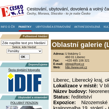
Cestování, ubytování, dovolená a volný č
Čechy, Morava, Slezsko - to je naše Česko
INFO O ČR
PAMÁTKY
UBYTOVÁNÍ A STRAVOVÁNÍ
AKTIVNÍ DOVOLENÁ
KUL
Fulltextové hledání
Oblastní galerie (
Sekce, kde hledat:
Adresa:
U tiskárny 1
460 01 Liberec
Fax:
+420 485 106 321
E-mail:
oblgal@ogl.cz
Doporučujeme
Web:
http://www.ogl.cz
Škola digitální fotografie
Liberec, Liberecký kraj, o
Lokalizace v místě:
V bl
Název budovy:
Neorenes
Status:
ředitelství
Ubytování a stravování
Expozice:
Nizozemské m
POLUBNÝ PENZION
krajinomalba 19. století -