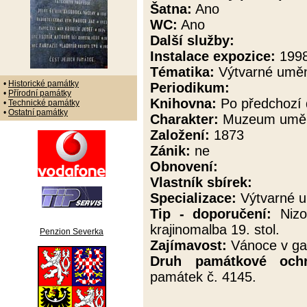
Šatna:
Ano
WC:
Ano
Další služby:
Instalace expozice:
199
Tématika:
Výtvarné uměn
•
Historické památky
Periodikum:
•
Přírodní památky
Knihovna:
Po předchozí 
•
Technické památky
•
Ostatní památky
Charakter:
Muzeum umění
Založení:
1873
Zánik:
ne
Obnovení:
Vlastník sbírek:
Specializace:
Výtvarné u
Tip - doporučení:
Nizoz
krajinomalba 19. stol.
Penzion Severka
Zajímavost:
Vánoce v gale
Druh památkové och
památek č. 4145.