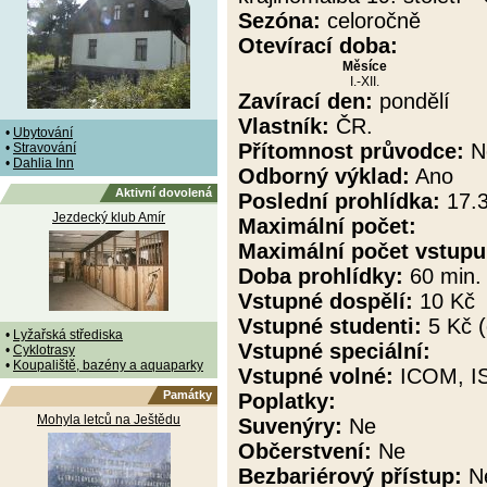
Sezóna:
celoročně
Otevírací doba:
Měsíce
I.-XII.
Zavírací den:
pondělí
Vlastník:
ČR.
•
Ubytování
Přítomnost průvodce:
N
•
Stravování
•
Dahlia Inn
Odborný výklad:
Ano
Aktivní dovolená
Poslední prohlídka:
17.3
Jezdecký klub Amír
Maximální počet:
Maximální počet vstupu
Doba prohlídky:
60 min.
Vstupné dospělí:
10 Kč
Vstupné studenti:
5 Kč (
•
Lyžařská střediska
Vstupné speciální:
•
Cyklotrasy
•
Koupaliště, bazény a aquaparky
Vstupné volné:
ICOM, IS
Památky
Poplatky:
Mohyla letců na Ještědu
Suvenýry:
Ne
Občerstvení:
Ne
Bezbariérový přístup:
N