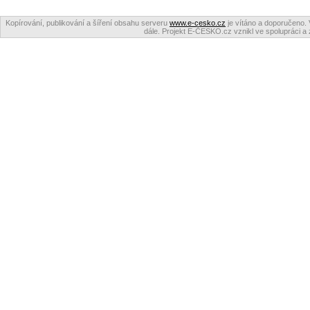
Kopírování, publikování a šíření obsahu serveru
www.e-cesko.cz
je vítáno a doporučeno. 
dále. Projekt E-ČESKO.cz vznikl ve spolupráci a 