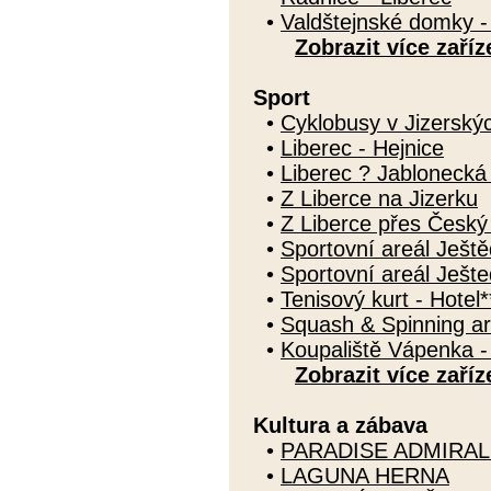
•
Valdštejnské domky -
Zobrazit více zaříz
Sport
•
Cyklobusy v Jizerský
•
Liberec - Hejnice
•
Liberec ? Jablonecká
•
Z Liberce na Jizerku
•
Z Liberce přes Česk
•
Sportovní areál Ještě
•
Sportovní areál Ješte
•
Tenisový kurt - Hotel*
•
Squash & Spinning ar
•
Koupaliště Vápenka -
Zobrazit více zaříz
Kultura a zábava
•
PARADISE ADMIRAL
•
LAGUNA HERNA