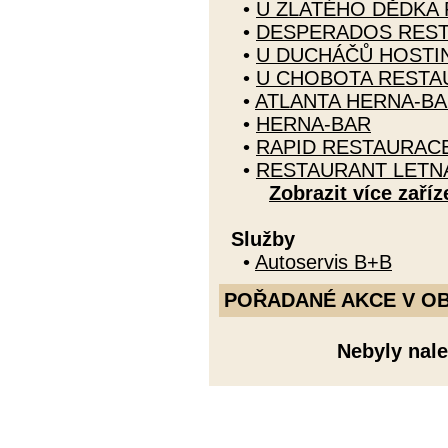
•
U ZLATÉHO DĚDKA
•
DESPERADOS RES
•
U DUCHÁČŮ HOSTI
•
U CHOBOTA RESTA
•
ATLANTA HERNA-B
•
HERNA-BAR
•
RAPID RESTAURAC
•
RESTAURANT LETN
Zobrazit více zaříz
Služby
•
Autoservis B+B
POŘADANÉ AKCE V OBDO
Nebyly nale