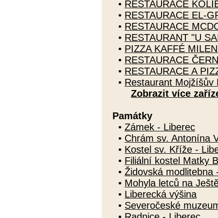
•
RESTAURACE KOLIB
•
RESTAURACE EL-GR
•
RESTAURACE MCDO
•
RESTAURANT "U SA
•
PIZZA KAFFÉ MILEN
•
RESTAURACE ČERN
•
RESTAURACE A PIZZ
•
Restaurant Mojžíšův 
Zobrazit více zaříz
Památky
•
Zámek - Liberec
•
Chrám sv. Antonína Ve
•
Kostel sv. Kříže - Lib
•
Filiální kostel Matky 
•
Židovská modlitebna 
•
Mohyla letců na Ješt
•
Liberecká výšina
•
Severočeské muzeum 
•
Radnice - Liberec