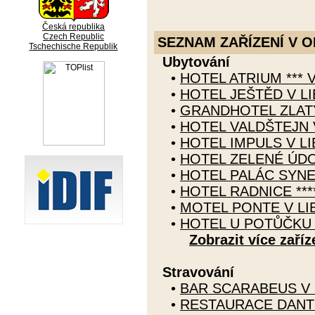
Česká republika
Czech Republic
SEZNAM ZAŘÍZENÍ V O
Tschechische Republik
Ubytování
•
HOTEL ATRIUM *** V
•
HOTEL JEŠTĚD V LI
•
GRANDHOTEL ZLATÝ 
•
HOTEL VALDŠTEJN 
•
HOTEL IMPULS V LI
•
HOTEL ZELENÉ ÚDOL
•
HOTEL PALÁC SYNER
•
HOTEL RADNICE ***
•
MOTEL PONTE V LI
•
HOTEL U POTŮČKU 
Zobrazit více zaříz
Stravování
•
BAR SCARABEUS V 
•
RESTAURACE DANTE