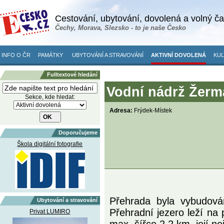
Cestování, ubytování, dovolená a volný č
Čechy, Morava, Slezsko - to je naše Česko
INFO O ČR
PAMÁTKY
UBYTOVÁNÍ A STRAVOVÁNÍ
AKTIVNÍ DOVOLENÁ
KUL
Fulltextové hledání
Vodní nádrž Žerma
Sekce, kde hledat:
Adresa:
Frýdek-Místek
Doporučujeme
Škola digitální fotografie
Přehrada byla vybudová
Ubytování a stravování
Přehradní jezero leží na 
Privat LUMIRO