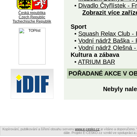
•
Divadlo Čtyřlístek - 
Zobrazit více zaříz
Česká republika
Czech Republic
Tschechische Republik
Sport
•
Squash Relax Club - 
•
Vodní nádrž Baška - 
•
Vodní nádrž Olešná -
Kultura a zábava
•
ATRIUM BAR
POŘADANÉ AKCE V OBDO
Nebyly nale
Kopírování, publikování a šíření obsahu serveru
www.e-cesko.cz
je vítáno a doporučeno. 
dále. Projekt E-ČESKO.cz vznikl ve spolupráci a 