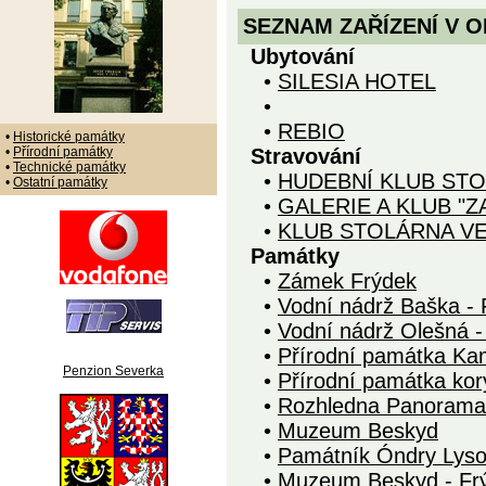
SEZNAM ZAŘÍZENÍ V O
Ubytování
•
SILESIA HOTEL
•
•
REBIO
•
Historické památky
•
Přírodní památky
Stravování
•
Technické památky
•
HUDEBNÍ KLUB STO
•
Ostatní památky
•
GALERIE A KLUB "Z
•
KLUB STOLÁRNA V
Památky
•
Zámek Frýdek
•
Vodní nádrž Baška - 
•
Vodní nádrž Olešná -
•
Přírodní památka K
Penzion Severka
•
Přírodní památka kor
•
Rozhledna Panorama 
•
Muzeum Beskyd
•
Památník Óndry Lys
•
Muzeum Beskyd - Fr