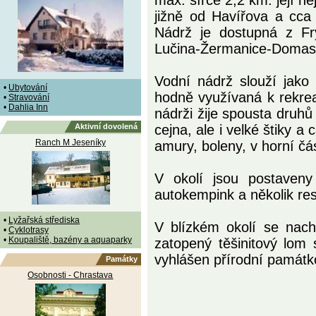
max. šířce 2,2 km. její ne
jižně od Havířova a cc
Nádrž je dostupná z F
Lučina-Žermanice-Domasl
Vodní nádrž slouží jako
•
Ubytování
hodně využívaná k rekrea
•
Stravování
•
Dahlia Inn
nádrži žije spousta druhů
Aktivní dovolená
cejna, ale i velké štiky a 
Ranch M Jeseníky
amury, boleny, v horní čás
V okolí jsou postaveny
autokempink a několik res
•
Lyžařská střediska
V blízkém okolí se nach
•
Cyklotrasy
•
Koupaliště, bazény a aquaparky
zatopený těšinitový lom
vyhlášen přírodní památk
Památky
Osobnosti - Chrastava