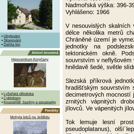
Nadmořská výška: 396-3
Vyhlášeno: 1966
V nesouvislých skalních
délce několika metrů cha
•
Ubytování
Chráněné území je vymez
•
Stravování
•
Dahlia Inn
jednotky na podslezsk
tektonickém okně. Pod
Aktivní dovolená
souvrstvím v neflyšovém v
Hipocentrum Koryčany
hnědavě šedé, světle slíd
Slezská příkrová jednot
hradišťským souvrstvím s
decimetrových mocností 
•
Lyžařská střediska
•
Cyklotrasy
zrnitých vápnitých dr
•
Koupaliště, bazény a aquaparky
jílovců. Ve vápenitých jíl
Památky
Mohyla letců na Ještědu
Tok lemuje lesní pros
pseudoplatanus), olší´l