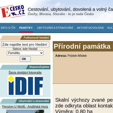
Cestování, ubytování, dovolená a volný č
Čechy, Morava, Slezsko - to je naše Česko
INFO O ČR
PAMÁTKY
UBYTOVÁNÍ A STRAVOVÁNÍ
AKTIVNÍ DOVOLENÁ
KUL
Fulltextové hledání
Přírodní památka 
Sekce, kde hledat:
Adresa:
Frýdek-Místek
Doporučujeme
Škola digitální fotografie
Skalní výchozy zvané peř
Ubytování a stravování
zde odkryta oblast kontak
Penzion U Wolfů - Andělská Hora
Výměra: 0,80 ha