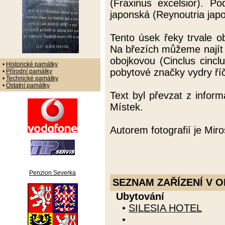
(Fraxinus excelsior). Po
japonská (Reynoutria japo
Tento úsek řeky trvale o
Na březích můžeme najít 
obojkovou (Cinclus cincl
•
Historické památky
pobytové značky vydry říčn
•
Přírodní památky
•
Technické památky
•
Ostatní památky
Text byl převzat z info
Místek.
Autorem fotografií je Miro
Penzion Severka
SEZNAM ZAŘÍZENÍ V O
Ubytování
•
SILESIA HOTEL
•