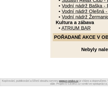
•
Squash Relax Club - 
•
Vodní nádrž Baška - 
•
Vodní nádrž Olešná -
•
Vodní nádrž Žermanic
Kultura a zábava
•
ATRIUM BAR
POŘADANÉ AKCE V OBDO
Nebyly nale
Kopírování, publikování a šíření obsahu serveru
www.e-cesko.cz
je vítáno a doporučeno. 
dále. Projekt E-ČESKO.cz vznikl ve spolupráci a 