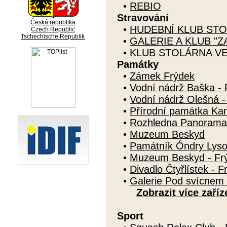
•
REBIO
Stravování
Česká republika
•
HUDEBNÍ KLUB STO
Czech Republic
Tschechische Republik
•
GALERIE A KLUB "Z
•
KLUB STOLÁRNA V
Památky
•
Zámek Frýdek
•
Vodní nádrž Baška - 
•
Vodní nádrž Olešná -
•
Přírodní památka K
•
Rozhledna Panorama 
•
Muzeum Beskyd
•
Památník Óndry Lys
•
Muzeum Beskyd - Fr
•
Divadlo Čtyřlístek - 
•
Galerie Pod svícnem 
Zobrazit více zaříz
Sport