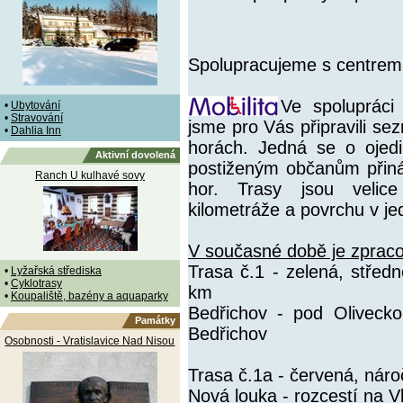
Spolupracujeme s centrem
Ve spoluprác
•
Ubytování
•
Stravování
jsme pro Vás připravili se
•
Dahlia Inn
horách. Jedná se o ojedin
Aktivní dovolená
postiženým občanům přiná
Ranch U kulhavé sovy
hor. Trasy jsou velice
kilometráže a povrchu v jed
V současné době je zprac
Trasa č.1 - zelená, střed
•
Lyžařská střediska
•
Cyklotrasy
km
•
Koupaliště, bazény a aquaparky
Bedřichov - pod Oliveck
Památky
Bedřichov
Osobnosti - Vratislavice Nad Nisou
Trasa č.1a - červená, nár
Nová louka - rozcestí na V