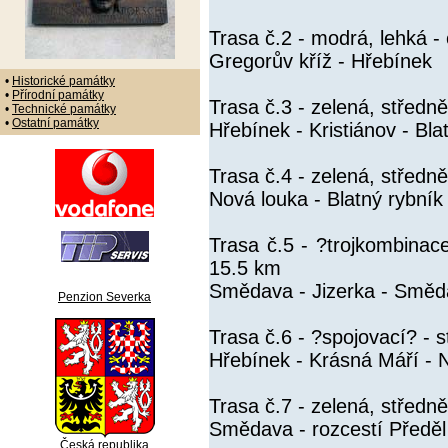
Trasa č.2 - modrá, lehká -
Gregorův kříž - Hřebínek
•
Historické památky
•
Přírodní památky
Trasa č.3 - zelená, středn
•
Technické památky
•
Ostatní památky
Hřebínek - Kristiánov - Bla
Trasa č.4 - zelená, středn
Nová louka - Blatný rybník 
Trasa č.5 - ?trojkombinac
15.5 km
Smědava - Jizerka - Smě
Penzion Severka
Trasa č.6 - ?spojovací? - 
Hřebínek - Krásná Máří - 
Trasa č.7 - zelená, střed
Smědava - rozcestí Předě
Česká republika