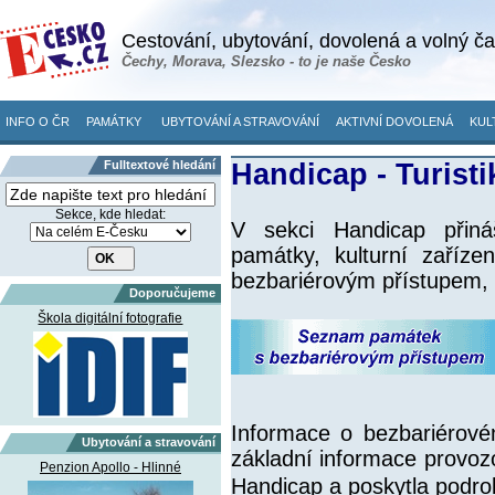
Cestování, ubytování, dovolená a volný č
Čechy, Morava, Slezsko - to je naše Česko
INFO O ČR
PAMÁTKY
UBYTOVÁNÍ A STRAVOVÁNÍ
AKTIVNÍ DOVOLENÁ
KUL
Fulltextové hledání
Handicap - Turisti
Sekce, kde hledat:
V sekci Handicap přiná
památky, kulturní zaříze
bezbariérovým přístupem, 
Doporučujeme
Škola digitální fotografie
Informace o bezbariérové
Ubytování a stravování
základní informace provozo
Penzion Apollo - Hlinné
Handicap a poskytla podro