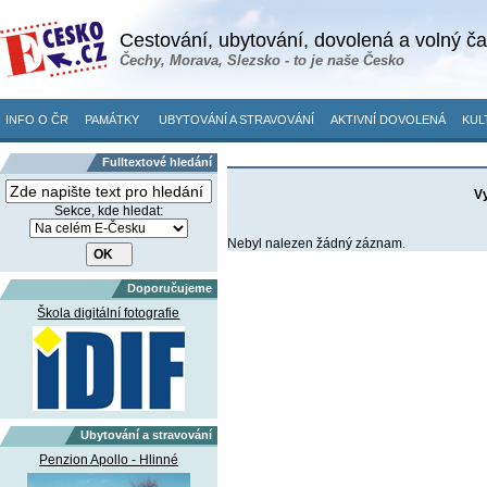
Cestování, ubytování, dovolená a volný č
Čechy, Morava, Slezsko - to je naše Česko
INFO O ČR
PAMÁTKY
UBYTOVÁNÍ A STRAVOVÁNÍ
AKTIVNÍ DOVOLENÁ
KUL
Fulltextové hledání
Vy
Sekce, kde hledat:
Nebyl nalezen žádný záznam.
Doporučujeme
Škola digitální fotografie
Ubytování a stravování
Penzion Apollo - Hlinné