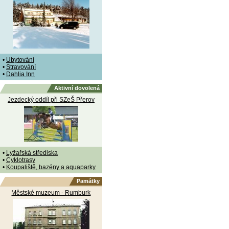
•
Ubytování
•
Stravování
•
Dahlia Inn
Aktivní dovolená
Jezdecký oddíl při SZeŠ Přerov
•
Lyžařská střediska
•
Cyklotrasy
•
Koupaliště, bazény a aquaparky
Památky
Městské muzeum - Rumburk