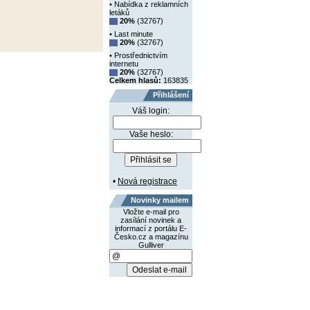
• Nabídka z reklamních
letáků
20%
(32767)
• Last minute
20%
(32767)
• Prostřednictvím
internetu
20%
(32767)
Celkem hlasů:
163835
Přihlášení
Váš login:
Vaše heslo:
•
Nová registrace
Novinky mailem
Vložte e-mail pro
zasílání novinek a
informací z portálu E-
Česko.cz a magazínu
Gulliver