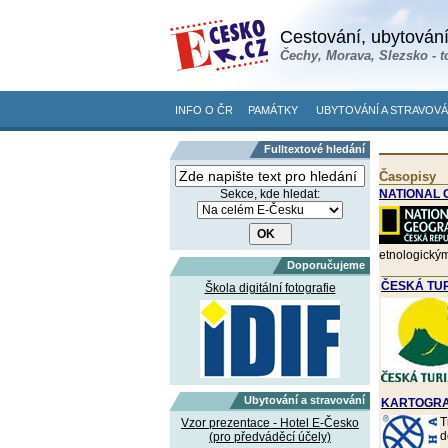
Cestování, ubytování
Čechy, Morava, Slezsko - t
INFO O ČR
PAMÁTKY
UBYTOVÁNÍ A STRAVOVÁ
Fulltextové hledání
Časopisy
Sekce, kde hledat:
NATIONAL
etnologický
Doporučujeme
ČESKÁ TURI
Škola digitální fotografie
Ubytování a stravování
KARTOGRAF
T
Vzor prezentace - Hotel E-Česko
d
(pro předváděcí účely)