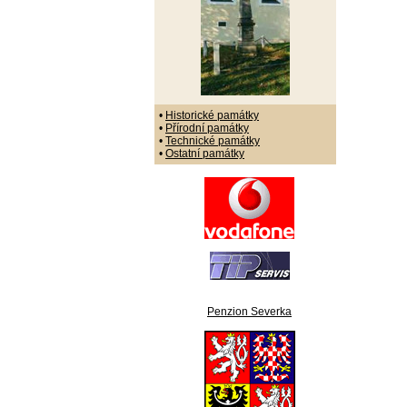
•
Historické památky
•
Přírodní památky
•
Technické památky
•
Ostatní památky
Penzion Severka