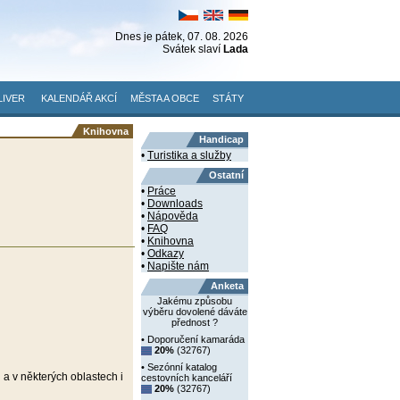
Dnes je
pátek
, 07. 08. 2026
Svátek slaví
Lada
LIVER
KALENDÁŘ AKCÍ
MĚSTA A OBCE
STÁTY
Knihovna
Handicap
•
Turistika a služby
Ostatní
•
Práce
•
Downloads
•
Nápověda
•
FAQ
•
Knihovna
•
Odkazy
•
Napište nám
Anketa
Jakému způsobu
výběru dovolené dáváte
přednost ?
• Doporučení kamaráda
20%
(32767)
• Sezónní katalog
i a v některých oblastech i
cestovních kanceláří
20%
(32767)