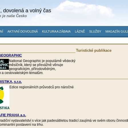
, dovolená a volný čas
o je naše Česko
NÍ
AKTIVNÍ DOVOLENÁ
KULTURA A ZÁBAVA
LÁZNĚ
SLUŽBY
MAGAZÍN GUL
Turistické publikace
 GEOGRAPHIC
National Geographic je populárně vědecký
měsíčník, který se převážně věnuje
geografickým, přírodovědným,
m a cestovatelským tématům.
STIKA, s.r.o.
Edice regionálních průvodců pro náročné
IE PRAHA a.s.
radiční vydavatelství s více jak padesátiletou tradicí zaujímá ve svém oboru činnost
ominantní postavení na trhu.