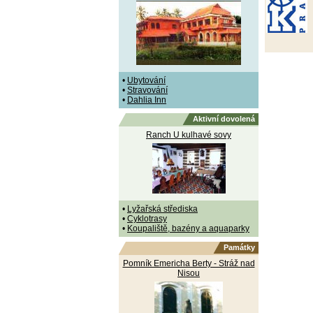
•
Ubytování
•
Stravování
•
Dahlia Inn
Aktivní dovolená
Ranch U kulhavé sovy
•
Lyžařská střediska
•
Cyklotrasy
•
Koupaliště, bazény a aquaparky
Památky
Pomník Emericha Berty - Stráž nad
Nisou