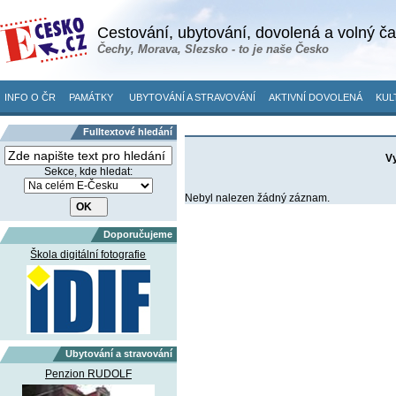
Cestování, ubytování, dovolená a volný č
Čechy, Morava, Slezsko - to je naše Česko
INFO O ČR
PAMÁTKY
UBYTOVÁNÍ A STRAVOVÁNÍ
AKTIVNÍ DOVOLENÁ
KUL
Fulltextové hledání
Vy
Sekce, kde hledat:
Nebyl nalezen žádný záznam.
Doporučujeme
Škola digitální fotografie
Ubytování a stravování
Penzion RUDOLF