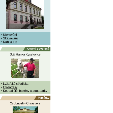
•
Ubytování
•
Stravování
•
Dahlia Inn
Aktivní dovolená
Stáj Hanka Kyselovice
•
Lyžařská střediska
•
Cyklotrasy
•
Koupaliště, bazény a aquaparky
Památky
Osobnosti - Chrastava