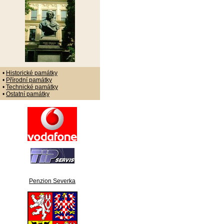
•
Historické památky
•
Přírodní památky
•
Technické památky
•
Ostatní památky
Penzion Severka