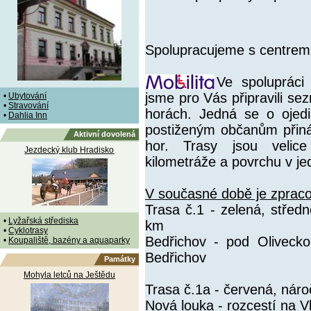
Spolupracujeme s centrem
Ve spoluprác
jsme pro Vás připravili se
•
Ubytování
•
Stravování
horách. Jedná se o ojedin
•
Dahlia Inn
postiženým občanům přiná
Aktivní dovolená
hor. Trasy jsou velice
Jezdecký klub Hradisko
kilometráže a povrchu v jed
V současné době je zprac
Trasa č.1 - zelená, střed
•
Lyžařská střediska
km
•
Cyklotrasy
Bedřichov - pod Oliveck
•
Koupaliště, bazény a aquaparky
Bedřichov
Památky
Mohyla letců na Ještědu
Trasa č.1a - červená, nár
Nová louka - rozcestí na V