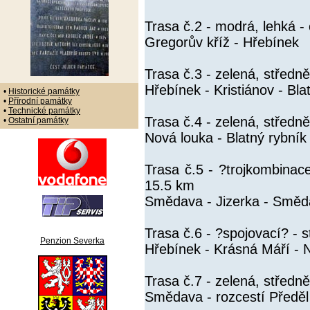
Trasa č.2 - modrá, lehká -
Gregorův kříž - Hřebínek
Trasa č.3 - zelená, středn
Hřebínek - Kristiánov - Bla
•
Historické památky
•
Přírodní památky
•
Technické památky
Trasa č.4 - zelená, středn
•
Ostatní památky
Nová louka - Blatný rybník 
Trasa č.5 - ?trojkombinac
15.5 km
Smědava - Jizerka - Smě
Trasa č.6 - ?spojovací? - 
Penzion Severka
Hřebínek - Krásná Máří - 
Trasa č.7 - zelená, střed
Smědava - rozcestí Předě