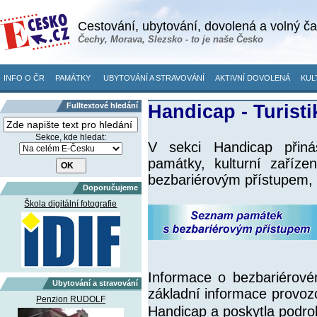
Cestování, ubytování, dovolená a volný č
Čechy, Morava, Slezsko - to je naše Česko
INFO O ČR
PAMÁTKY
UBYTOVÁNÍ A STRAVOVÁNÍ
AKTIVNÍ DOVOLENÁ
KUL
Fulltextové hledání
Handicap - Turisti
Sekce, kde hledat:
V sekci Handicap přiná
památky, kulturní zaříze
bezbariérovým přístupem, 
Doporučujeme
Škola digitální fotografie
Informace o bezbariérové
Ubytování a stravování
základní informace provozo
Penzion RUDOLF
Handicap a poskytla podro