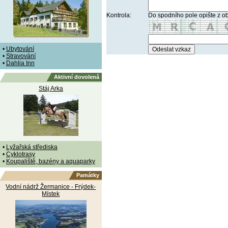
Kontrola:
Do spodního pole opište z o
•
Ubytování
•
Stravování
•
Dahlia Inn
Aktivní dovolená
Stáj Arka
•
Lyžařská střediska
•
Cyklotrasy
•
Koupaliště, bazény a aquaparky
Památky
Vodní nádrž Žermanice - Frýdek-
Místek