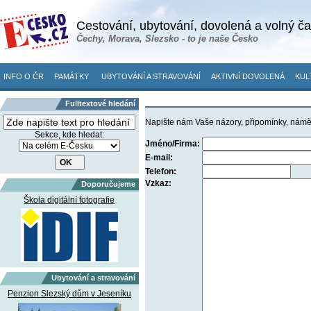
Cestování, ubytování, dovolená a volný č
Čechy, Morava, Slezsko - to je naše Česko
INFO O ČR
PAMÁTKY
UBYTOVÁNÍ A STRAVOVÁNÍ
AKTIVNÍ DOVOLENÁ
KUL
Fulltextové hledání
Napište nám Vaše názory, připomínky, námě
Sekce, kde hledat:
Jméno/Firma:
E-mail:
Telefon:
Vzkaz:
Doporučujeme
Škola digitální fotografie
Ubytování a stravování
Penzion Slezský dům v Jeseníku