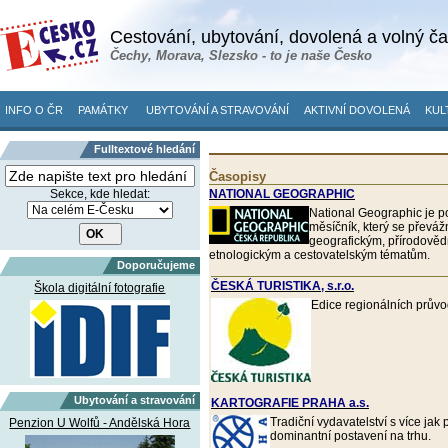
Cestování, ubytování, dovolená a volný č
Čechy, Morava, Slezsko - to je naše Česko
INFO O ČR
PAMÁTKY
UBYTOVÁNÍ A STRAVOVÁNÍ
AKTIVNÍ DOVOLENÁ
KUL
Fulltextové hledání
Časopisy
Sekce, kde hledat:
NATIONAL GEOGRAPHIC
National Geographic je 
měsíčník, který se převá
geografickým, přírodově
etnologickým a cestovatelským tématům.
Doporučujeme
ČESKÁ TURISTIKA, s.r.o.
Škola digitální fotografie
Edice regionálních prův
Ubytování a stravování
KARTOGRAFIE PRAHA a.s.
Tradiční vydavatelství s více jak
Penzion U Wolfů - Andělská Hora
dominantní postavení na trhu.