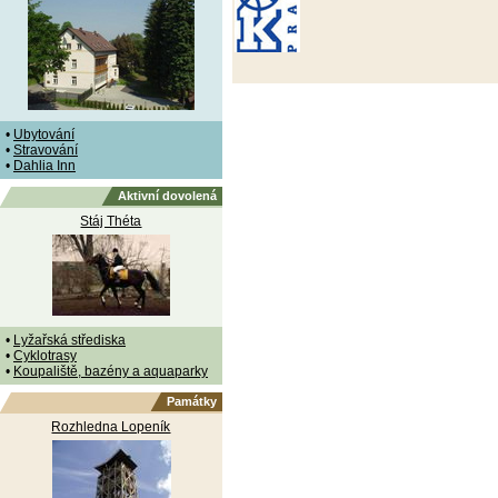
•
Ubytování
•
Stravování
•
Dahlia Inn
Aktivní dovolená
Stáj Théta
•
Lyžařská střediska
•
Cyklotrasy
•
Koupaliště, bazény a aquaparky
Památky
Rozhledna Lopeník