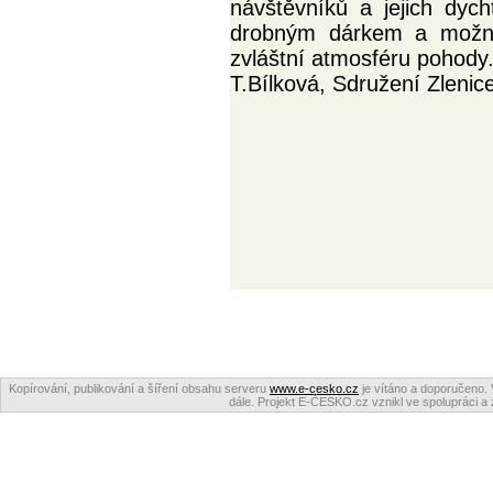
návštěvníků a jejich dyc
drobným dárkem a možná
zvláštní atmosféru pohody
T.Bílková, Sdružení Zlenic
Kopírování, publikování a šíření obsahu serveru
www.e-cesko.cz
je vítáno a doporučeno. 
dále. Projekt E-ČESKO.cz vznikl ve spolupráci a 