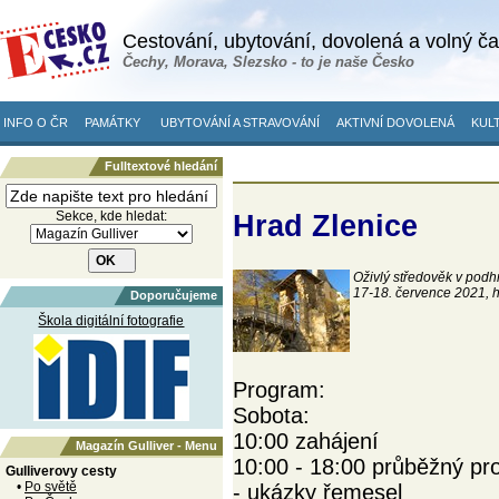
Cestování, ubytování, dovolená a volný č
Čechy, Morava, Slezsko - to je naše Česko
INFO O ČR
PAMÁTKY
UBYTOVÁNÍ A STRAVOVÁNÍ
AKTIVNÍ DOVOLENÁ
KULT
Fulltextové hledání
Sekce, kde hledat:
Hrad Zlenice
Oživlý středověk v podhra
17-18. července 2021, h
Doporučujeme
Škola digitální fotografie
Program:
Sobota:
10:00 zahájení
Magazín Gulliver - Menu
10:00 - 18:00 průběžný pr
Gulliverovy cesty
•
Po světě
- ukázky řemesel