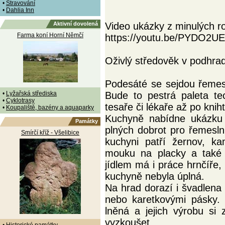
•
Stravování
•
Dahlia Inn
Aktivní dovolená
Video ukázky z minulých r
Farma koní Horní Němčí
https://youtu.be/PYDO2U
Oživlý středověk v podhradí
Podesáté se sejdou řemes
•
Lyžařská střediska
Bude to pestrá paleta te
•
Cyklotrasy
tesaře či lékaře až po knih
•
Koupaliště, bazény a aquaparky
Kuchyně nabídne ukázku 
Památky
plných dobrot pro řemesln
Smírčí kříž - Všelibice
kuchyni patří žernov, k
mouku na placky a také 
jídlem má i práce hrnčíře
kuchyně nebyla úplná.
Na hrad dorazí i švadlena 
nebo karetkovými pásky. 
lněná a jejich výrobu si
vyzkoušet.