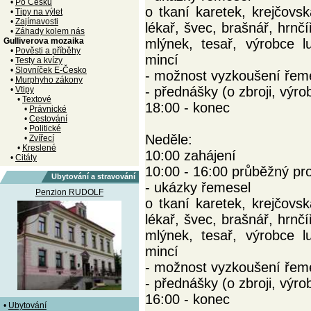
•
Po Česku
o tkaní karetek, krejčovsk
•
Tipy na výlet
•
Zajímavosti
lékař, švec, brašnář, hrn
•
Záhady kolem nás
Gulliverova mozaika
mlýnek, tesař, výrobce l
•
Pověsti a příběhy
mincí
•
Testy a kvízy
•
Slovníček E-Česko
- možnost vyzkoušení řemesl
•
Murphyho zákony
- přednášky (o zbroji, výro
•
Vtipy
•
Textové
18:00 - konec
•
Právnické
•
Cestování
•
Politické
Neděle:
•
Zvířecí
•
Kreslené
10:00 zahájení
•
Citáty
10:00 - 16:00 průběžný pr
Ubytování a stravování
- ukázky řemesel
Penzion RUDOLF
o tkaní karetek, krejčovsk
lékař, švec, brašnář, hrn
mlýnek, tesař, výrobce l
mincí
- možnost vyzkoušení řemesl
- přednášky (o zbroji, výro
16:00 - konec
•
Ubytování