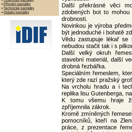
•
Historické památky
•
Přírodní památky
Další překrásné věci m
•
Technické památky
zdobených bot to mohou 
•
Ostatní památky
drobnosti.
Novinkou je výroba předmě
být jednoduché i bohatě z
Vědu zastupuje lékař se 
nebudou stačit tak i s pilko
Další velký okruh řemese
stavební materiál, další ve
drobná řezbářka.
Speciálním řemeslem, kter
který zde razí pražský gro
Na vrcholu hradu a i tech
replika lisu Gutenberga, n
K tomu všemu hraje ži
zpříjemnila zákrok.
Kromě zmíněných řemesel d
pomocníků, kteří na Zlen
práce, z prezentace řem