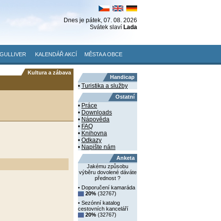
Dnes je
pátek
, 07. 08. 2026
Svátek slaví
Lada
GULLIVER
KALENDÁŘ AKCÍ
MĚSTA A OBCE
Kultura a zábava
Handicap
•
Turistika a služby
Ostatní
•
Práce
•
Downloads
•
Nápověda
•
FAQ
•
Knihovna
•
Odkazy
•
Napište nám
Anketa
Jakému způsobu
výběru dovolené dáváte
přednost ?
• Doporučení kamaráda
20%
(32767)
• Sezónní katalog
cestovních kanceláří
20%
(32767)