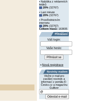
• Nabídka z reklamních
letáků
20%
(32767)
• Last minute
20%
(32767)
• Prostřednictvím
internetu
20%
(32767)
Celkem hlasů:
163835
Přihlášení
Váš login:
Vaše heslo:
•
Nová registrace
Novinky mailem
Vložte e-mail pro
zasílání novinek a
informací z portálu E-
Česko.cz a magazínu
Gulliver