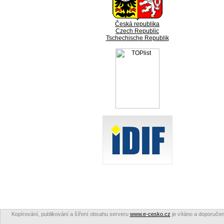
Česká republika
Czech Republic
Tschechische Republik
Kopírování, publikování a šíření obsahu serveru
www.e-cesko.cz
je vítáno a doporučen