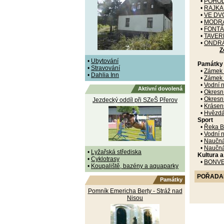
•
POHOD
•
RAJKA
•
VE DV
•
MODRÁ
•
FONTÁ
•
TAVER
•
ONDR
Z
•
Ubytování
Památky
•
Stravování
•
Zámek K
•
Dahlia Inn
•
Zámek Ž
•
Vodní n
Aktivní dovolená
•
Okresní
•
Okresn
Jezdecký oddíl při SZeŠ Přerov
•
Krásens
•
Hvězdá
Sport
•
Řeka B
•
Vodní n
•
Naučná
•
Naučná
•
Lyžařská střediska
Kultura 
•
Cyklotrasy
•
BONVE
•
Koupaliště, bazény a aquaparky
POŘADANÉ
Památky
Pomník Emericha Berty - Stráž nad
Nisou