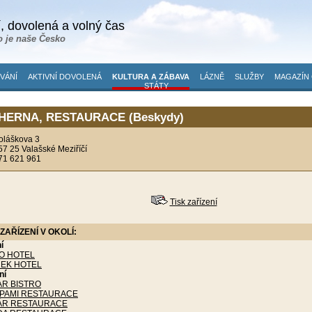
, dovolená a volný čas
o je naše Česko
VÁNÍ
AKTIVNÍ DOVOLENÁ
KULTURA A ZÁBAVA
LÁZNĚ
SLUŽBY
MAGAZÍN 
STÁTY
HERNA, RESTAURACE (Beskydy)
oláškova 3
57 25 Valašské Meziříčí
71 621 961
Tisk zařízení
ZAŘÍZENÍ V OKOLÍ:
í
O HOTEL
EK HOTEL
ní
R BISTRO
IPAMI RESTAURACE
ÁR RESTAURACE