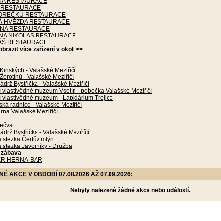
A RESTAURACE
 RESTAURACE
OREČKU RESTAURACE
 HVĚZDA RESTAURACE
NA RESTAURACE
NA NIKOLAS RESTAURACE
ÁŠ RESTAURACE
obrazit více zařízení v okolí
>>
inských - Valašské Meziříčí
erotínů - Valašské Meziříčí
ádrž Bystřička - Valašské Meziříčí
 vlastivědné muzeum Vsetín - pobočka Valašské Meziříčí
í vlastivědné muzeum - Lapidárium Trojice
ká radnice - Valašské Meziříčí
rna Valašské Meziříčí
ečva
ádrž Bystřička - Valašské Meziříčí
 stezka Čertův mlýn
 stezka Javorníky - Družba
a zábava
R HERNA-BAR
 AKCE V OBDOBÍ 07.08.2026 AŽ 07.09.2026:
Nebyly nalezené žádné akce nebo událostí.