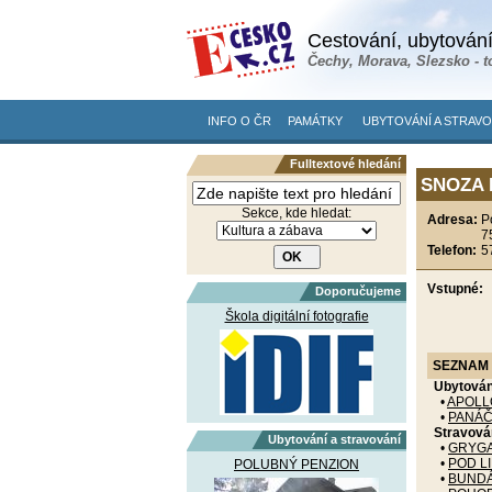
Cestování, ubytování
Čechy, Morava, Slezsko - t
INFO O ČR
PAMÁTKY
UBYTOVÁNÍ A STRAVO
Fulltextové hledání
SNOZA 
Sekce, kde hledat:
Adresa:
P
7
Telefon:
5
Vstupné:
Doporučujeme
Škola digitální fotografie
SEZNAM 
Ubytován
•
APOLL
•
PANÁČ
Stravová
Ubytování a stravování
•
GRYGA
•
POD L
POLUBNÝ PENZION
•
BUND