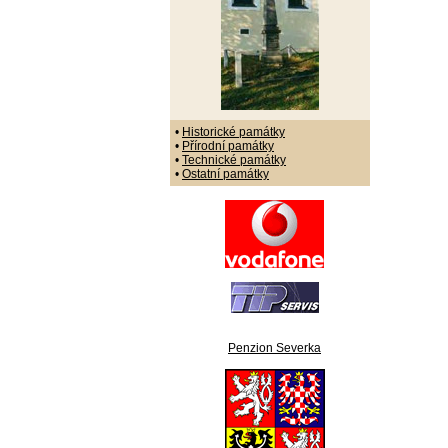
•
Historické památky
•
Přírodní památky
•
Technické památky
•
Ostatní památky
Penzion Severka