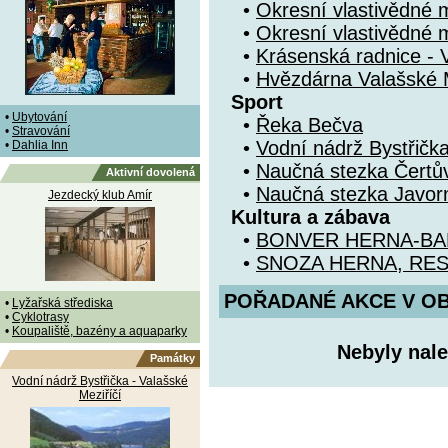
•
Okresní vlastivědné 
•
Okresní vlastivědné 
•
Krásenská radnice - 
•
Hvězdárna Valašské M
Sport
•
Ubytování
•
Řeka Bečva
•
Stravování
•
Vodní nádrž Bystřička
•
Dahlia Inn
•
Naučná stezka Čertů
Aktivní dovolená
•
Naučná stezka Javorn
Jezdecký klub Amír
Kultura a zábava
•
BONVER HERNA-BA
•
SNOZA HERNA, RE
POŘADANÉ AKCE V OBDO
•
Lyžařská střediska
•
Cyklotrasy
•
Koupaliště, bazény a aquaparky
Nebyly nale
Památky
Vodní nádrž Bystřička - Valašské
Meziříčí