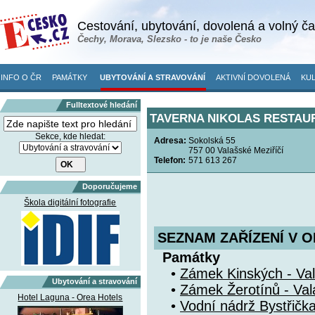
Cestování, ubytování, dovolená a volný č
Čechy, Morava, Slezsko - to je naše Česko
INFO O ČR
PAMÁTKY
UBYTOVÁNÍ A STRAVOVÁNÍ
AKTIVNÍ DOVOLENÁ
KUL
Fulltextové hledání
TAVERNA NIKOLAS RESTAUR
Sekce, kde hledat:
Adresa:
Sokolská 55
757 00 Valašské Meziříčí
Telefon:
571 613 267
Doporučujeme
Škola digitální fotografie
SEZNAM ZAŘÍZENÍ V O
Památky
•
Zámek Kinských - Val
Ubytování a stravování
•
Zámek Žerotínů - Val
Hotel Laguna - Orea Hotels
•
Vodní nádrž Bystřička