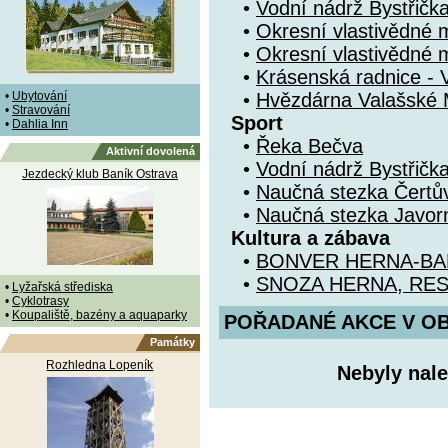
•
Vodní nádrž Bystřička
•
Okresní vlastivědné 
•
Okresní vlastivědné 
•
Krásenská radnice - 
•
Ubytování
•
Hvězdárna Valašské M
•
Stravování
Sport
•
Dahlia Inn
•
Řeka Bečva
Aktivní dovolená
•
Vodní nádrž Bystřička
Jezdecký klub Baník Ostrava
•
Naučná stezka Čertů
•
Naučná stezka Javorn
Kultura a zábava
•
BONVER HERNA-BA
•
SNOZA HERNA, RE
•
Lyžařská střediska
•
Cyklotrasy
•
Koupaliště, bazény a aquaparky
POŘADANÉ AKCE V OBDO
Památky
Rozhledna Lopeník
Nebyly nale