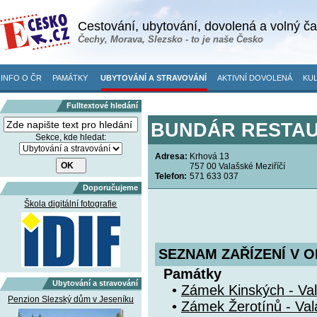
Cestování, ubytování, dovolená a volný č
Čechy, Morava, Slezsko - to je naše Česko
INFO O ČR
PAMÁTKY
UBYTOVÁNÍ A STRAVOVÁNÍ
AKTIVNÍ DOVOLENÁ
KUL
Fulltextové hledání
BUNDÁR RESTAU
Sekce, kde hledat:
Adresa:
Krhová 13
757 00 Valašské Meziříčí
Telefon:
571 633 037
Doporučujeme
Škola digitální fotografie
SEZNAM ZAŘÍZENÍ V O
Památky
Ubytování a stravování
•
Zámek Kinských - Val
Penzion Slezský dům v Jeseníku
•
Zámek Žerotínů - Val