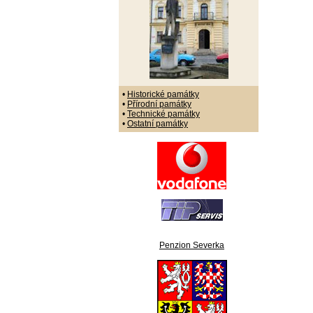
•
Historické památky
•
Přírodní památky
•
Technické památky
•
Ostatní památky
Penzion Severka