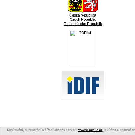
Česká republika
Czech Republic
Tschechische Republik
Kopírování, publikování a šíření obsahu serveru
www.e-cesko.cz
je vítáno a doporučen