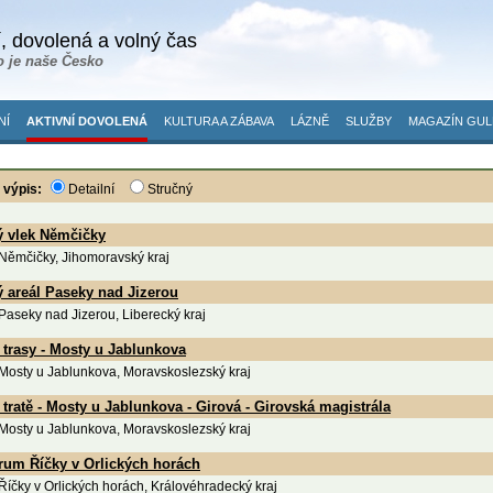
, dovolená a volný čas
o je naše Česko
NÍ
AKTIVNÍ DOVOLENÁ
KULTURA A ZÁBAVA
LÁZNĚ
SLUŽBY
MAGAZÍN GUL
 výpis:
Detailní
Stručný
ý vlek Němčičky
 Němčičky, Jihomoravský kraj
 areál Paseky nad Jizerou
 Paseky nad Jizerou, Liberecký kraj
trasy - Mosty u Jablunkova
 Mosty u Jablunkova, Moravskoslezský kraj
tratě - Mosty u Jablunkova - Girová - Girovská magistrála
 Mosty u Jablunkova, Moravskoslezský kraj
rum Říčky v Orlických horách
 Říčky v Orlických horách, Královéhradecký kraj