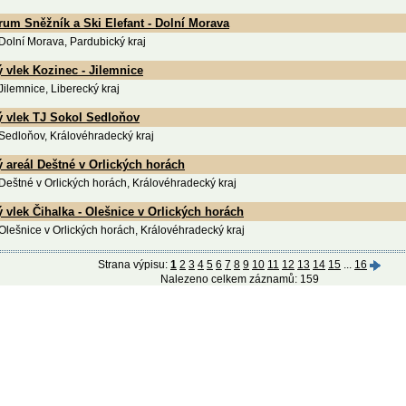
rum Sněžník a Ski Elefant - Dolní Morava
 Dolní Morava, Pardubický kraj
 vlek Kozinec - Jilemnice
 Jilemnice, Liberecký kraj
ý vlek TJ Sokol Sedloňov
 Sedloňov, Královéhradecký kraj
 areál Deštné v Orlických horách
 Deštné v Orlických horách, Královéhradecký kraj
 vlek Čihalka - Olešnice v Orlických horách
 Olešnice v Orlických horách, Královéhradecký kraj
Strana výpisu:
1
2
3
4
5
6
7
8
9
10
11
12
13
14
15
...
16
Nalezeno celkem záznamů: 159