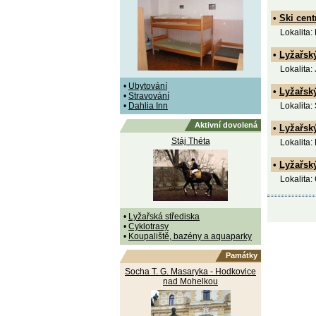
•
Ski cent
Lokalita:
•
Lyžařský
Lokalita:
•
Ubytování
•
Lyžařsk
•
Stravování
•
Dahlia Inn
Lokalita:
Aktivní dovolená
•
Lyžařský
Stáj Théta
Lokalita:
•
Lyžařský
Lokalita:
•
Lyžařská střediska
•
Cyklotrasy
•
Koupaliště, bazény a aquaparky
Památky
Socha T. G. Masaryka - Hodkovice
nad Mohelkou