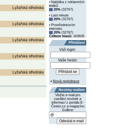
• Nabídka z reklamních
letáků
Lyžařská střediska
20%
(32767)
• Last minute
20%
(32767)
Lyžařská střediska
• Prostřednictvím
internetu
20%
(32767)
Celkem hlasů:
163835
Lyžařská střediska
Přihlášení
Váš login:
Lyžařská střediska
Vaše heslo:
Lyžařská střediska
•
Nová registrace
Novinky mailem
Vložte e-mail pro
zasílání novinek a
informací z portálu E-
Česko.cz a magazínu
Gulliver