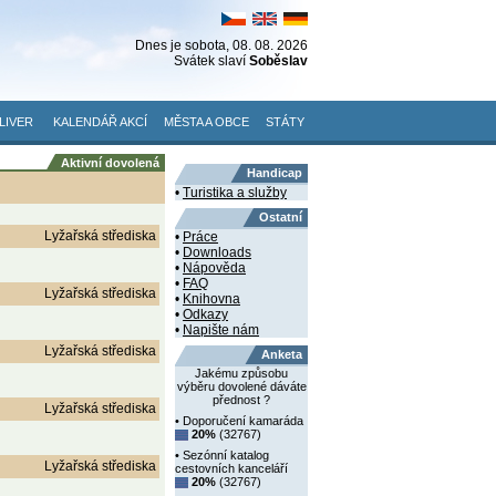
Dnes je
sobota
, 08. 08. 2026
Svátek slaví
Soběslav
LIVER
KALENDÁŘ AKCÍ
MĚSTA A OBCE
STÁTY
Aktivní dovolená
Handicap
•
Turistika a služby
Ostatní
Lyžařská střediska
•
Práce
•
Downloads
•
Nápověda
•
FAQ
Lyžařská střediska
•
Knihovna
•
Odkazy
•
Napište nám
Lyžařská střediska
Anketa
Jakému způsobu
výběru dovolené dáváte
přednost ?
Lyžařská střediska
• Doporučení kamaráda
20%
(32767)
• Sezónní katalog
Lyžařská střediska
cestovních kanceláří
20%
(32767)