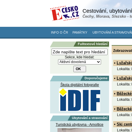
Cestování, ubytování
Čechy, Morava, Slezsko - t
INFO O ČR
PAMÁTKY
UBYTOVÁNÍ A STRAVOVÁ
Fulltextové hledání
Zobrazovat
Sekce, kde hledat:
•
Lyžařsk
Lokalita:
•
Lyžařský
Doporučujeme
Lokalita:
Škola digitální fotografie
•
Běžecké 
Lokalita:
•
Běžecké 
Lokalita:
Ubytování a stravování
•
Ski cent
Turistická ubytovna - Arnoltice
Lokalita: