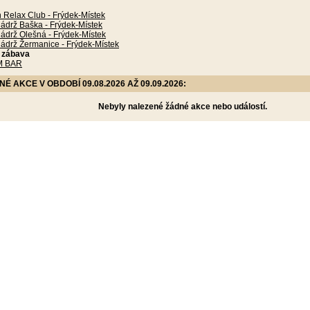
 Relax Club - Frýdek-Místek
ádrž Baška - Frýdek-Místek
ádrž Olešná - Frýdek-Místek
nádrž Žermanice - Frýdek-Místek
a zábava
M BAR
 AKCE V OBDOBÍ 09.08.2026 AŽ 09.09.2026:
Nebyly nalezené žádné akce nebo událostí.