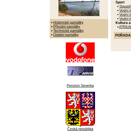
Sport
•
Squash
•
Vodní n
•
Vodní n
•
Vodní 
•
Historické památky
Kultura 
•
Přírodní památky
•
ATRIU
•
Technické památky
•
Ostatní památky
POŘADANÉ
Penzion Severka
Česká republika