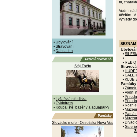
m, charakt
Vodní nád
účelům. V
výhledy do
•
Ubytování
SEZNAM 
•
Stravování
Ubytován
•
Dahlia Inn
•
SILES
•
Aktivní dovolená
•
REBIO
Stáj Théta
Stravová
•
HUDEB
•
GALERI
•
KLUB 
Památky
•
Zámek 
•
Vodní n
•
Přírod
•
Lyžařská střediska
•
Přírodn
•
Cyklotrasy
•
Rozhle
•
Koupaliště, bazény a aquaparky
•
Muzeu
•
Památn
Památky
•
Muzeum
•
Divadlo
Slovácké moře - Ostrožská Nová Ves
•
Galerie
Z