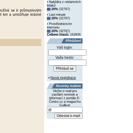
• Nabídka z reklamních
letáků
20%
(32767)
využívá se k průmyslovým
á 3 km a umožňuje krásné
• Last minute
20%
(32767)
• Prostřednictvím
internetu
20%
(32767)
Celkem hlasů:
163835
Přihlášení
Váš login:
Vaše heslo:
•
Nová registrace
Novinky mailem
Vložte e-mail pro
zasílání novinek a
informací z portálu E-
Česko.cz a magazínu
Gulliver