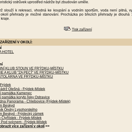
eristický ostrůvek uprostřed nádrže byl zbudován uměle.
rž slouží k rekreaci, vhodná ke koupání a vodním sportům, voda není pitná, 
 okolí přehrady je možné stanování. Procházka po březích přehrady je dlouh
 kraje.
Tisk zařízení
ZAŘÍZENÍ V OKOLÍ:
í
IA HOTEL
ní
NÍ KLUB STOUN VE FRÝDKU-MÍSTKU
E A KLUB "ZA PECÍ" VE FRÝDKU-MÍSTKU
STOLÁRNA VE FRÝDKU-MÍSTKU
Frýdek
ádrž Olešná - Frýdek-Místek
ní památka Kamenec
í památka koryto řeky Ostravice
dna Panorama - Chlebovice (Frýdek-Místek)
m Beskyd
ík Óndry Lysohorského
 Beskyd - Frýdecký zámek
 Čtyřlístek - Frýdek-Místek
 Pod svícnem - Frýdek-Místek
obrazit více zařízení v okolí
>>