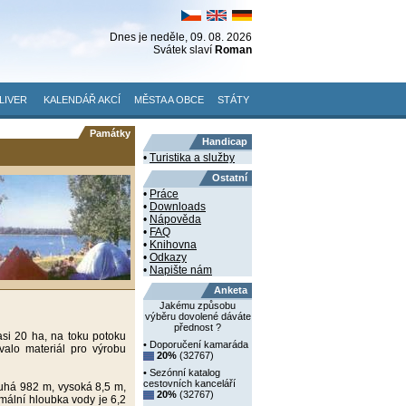
Dnes je
neděle
, 09. 08. 2026
Svátek slaví
Roman
LIVER
KALENDÁŘ AKCÍ
MĚSTA A OBCE
STÁTY
Památky
Handicap
•
Turistika a služby
Ostatní
•
Práce
•
Downloads
•
Nápověda
•
FAQ
•
Knihovna
•
Odkazy
•
Napište nám
Anketa
Jakému způsobu
výběru dovolené dáváte
přednost ?
asi 20 ha, na toku potoku
• Doporučení kamaráda
valo materiál pro výrobu
20%
(32767)
• Sezónní katalog
cestovních kanceláří
uhá 982 m, vysoká 8,5 m,
20%
(32767)
mální hloubka vody je 6,2