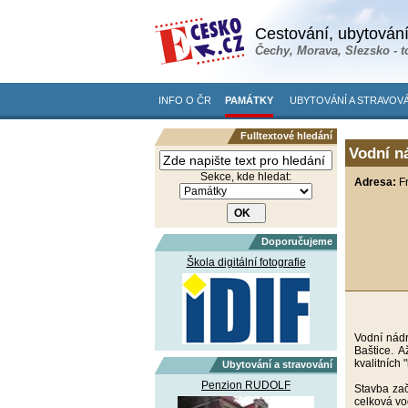
Cestování, ubytování
Čechy, Morava, Slezsko - t
INFO O ČR
PAMÁTKY
UBYTOVÁNÍ A STRAVOVÁ
Fulltextové hledání
Vodní n
Sekce, kde hledat:
Adresa:
F
Doporučujeme
Škola digitální fotografie
Vodní nádr
Baštice. A
kvalitních 
Ubytování a stravování
Penzion RUDOLF
Stavba zač
celková vo