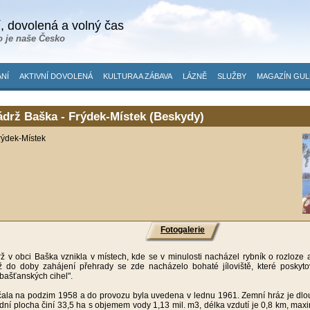
, dovolená a volný čas
o je naše Česko
NÍ
AKTIVNÍ DOVOLENÁ
KULTURA A ZÁBAVA
LÁZNĚ
SLUŽBY
MAGAZÍN GUL
ádrž Baška - Frýdek-Místek (Beskydy)
rýdek-Místek
Fotogalerie
ž v obci Baška vznikla v místech, kde se v minulosti nacházel rybník o rozloze 
ž do doby zahájení přehrady se zde nacházelo bohaté jíloviště, které poskyto
"bašťanských cihel".
ala na podzim 1958 a do provozu byla uvedena v lednu 1961. Zemní hráz je dlo
dní plocha činí 33,5 ha s objemem vody 1,13 mil. m3, délka vzdutí je 0,8 km, maxi