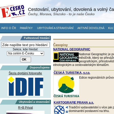
Cestování, ubytování, dovolená a volný č
Čechy, Morava, Slezsko - to je naše Česko
INFO O ČR
PAMÁTKY
UBYTOVÁNÍ A STRAVOVÁNÍ
AKTIVNÍ DOVOLENÁ
KUL
Fulltextové hledání
Časopisy
Sekce, kde hledat:
NATIONAL GEOGRAPHIC
National Geographic je 
měsíčník, který se převá
geografickým, přírodově
etnologickým a cestovatelským tématům.
Doporučujeme
ČESKÁ TURISTIKA, s.r.o.
Škola digitální fotografie
Edice regionálních prův
Ubytování a stravování
KARTOGRAFIE PRAHA a.s.
Tradiční vydavatelství s více jak
R+B Privat
dominantní postavení na trhu.