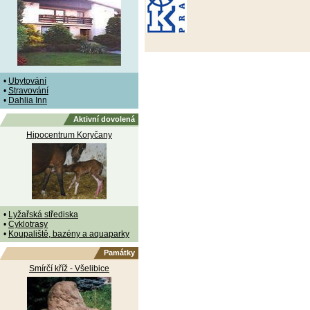
•
Ubytování
•
Stravování
•
Dahlia Inn
Aktivní dovolená
Hipocentrum Koryčany
•
Lyžařská střediska
•
Cyklotrasy
•
Koupaliště, bazény a aquaparky
Památky
Smírčí kříž - Všelibice