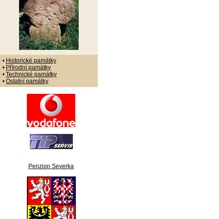
•
Historické památky
•
Přírodní památky
•
Technické památky
•
Ostatní památky
Penzion Severka