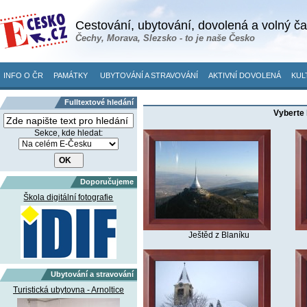
Cestování, ubytování, dovolená a volný č
Čechy, Morava, Slezsko - to je naše Česko
INFO O ČR
PAMÁTKY
UBYTOVÁNÍ A STRAVOVÁNÍ
AKTIVNÍ DOVOLENÁ
KUL
Fulltextové hledání
Vyberte 
Sekce, kde hledat:
Doporučujeme
Škola digitální fotografie
Ještěd z Blaníku
Ubytování a stravování
Turistická ubytovna - Arnoltice