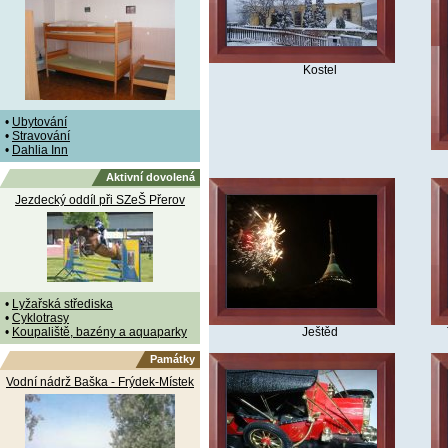
Kostel
•
Ubytování
•
Stravování
•
Dahlia Inn
Aktivní dovolená
Jezdecký oddíl při SZeŠ Přerov
•
Lyžařská střediska
•
Cyklotrasy
•
Koupaliště, bazény a aquaparky
Ještěd
Památky
Vodní nádrž Baška - Frýdek-Místek