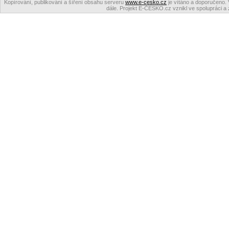
Kopírování, publikování a šíření obsahu serveru
www.e-cesko.cz
je vítáno a doporučeno. 
dále. Projekt E-ČESKO.cz vznikl ve spolupráci a 