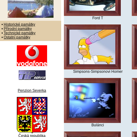
Ford T
•
Historické památky
•
Přírodní památky
•
Technické památky
•
Ostatní památky
Simpsons-Simpsonovi Homer
Penzion Severka
Bulánci
Česká republika