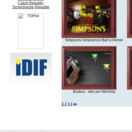
Czech Republic
Tschechische Republik
Simpsons-Simpsonovi Bart a Homer
Bulánci - skin pro WinAmp
1
2
3
4