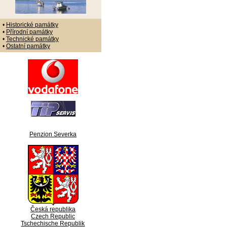
•
Historické památky
•
Přírodní památky
•
Technické památky
•
Ostatní památky
Penzion Severka
Česká republika
Czech Republic
Tschechische Republik