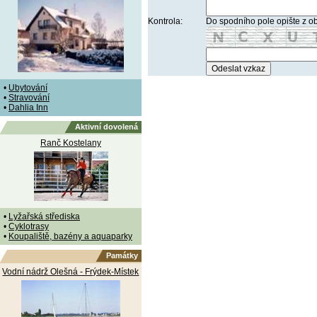
Kontrola:
Do spodního pole opište z o
•
Ubytování
•
Stravování
•
Dahlia Inn
Aktivní dovolená
Ranč Kostelany
•
Lyžařská střediska
•
Cyklotrasy
•
Koupaliště, bazény a aquaparky
Památky
Vodní nádrž Olešná - Frýdek-Místek