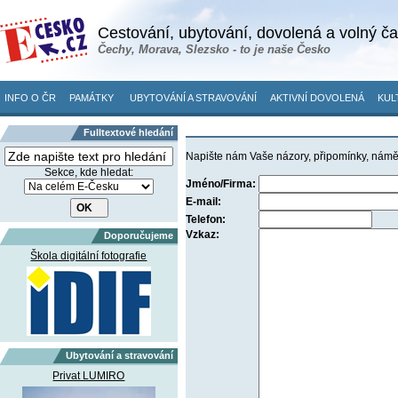
Cestování, ubytování, dovolená a volný č
Čechy, Morava, Slezsko - to je naše Česko
INFO O ČR
PAMÁTKY
UBYTOVÁNÍ A STRAVOVÁNÍ
AKTIVNÍ DOVOLENÁ
KUL
Fulltextové hledání
Napište nám Vaše názory, připomínky, námě
Sekce, kde hledat:
Jméno/Firma:
E-mail:
Telefon:
Vzkaz:
Doporučujeme
Škola digitální fotografie
Ubytování a stravování
Privat LUMIRO