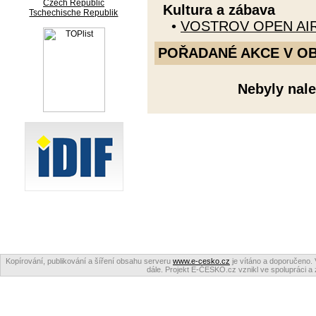
Czech Republic
Kultura a zábava
Tschechische Republik
•
VOSTROV OPEN AI
POŘADANÉ AKCE V OBDO
Nebyly nale
Kopírování, publikování a šíření obsahu serveru
www.e-cesko.cz
je vítáno a doporučeno. 
dále. Projekt E-ČESKO.cz vznikl ve spolupráci a 