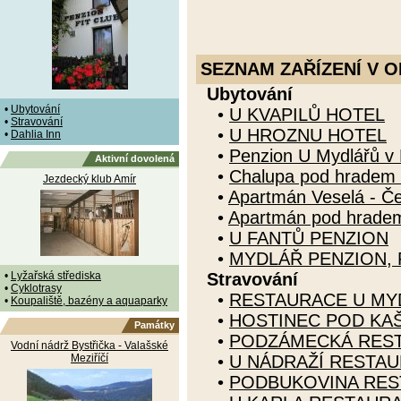
SEZNAM ZAŘÍZENÍ V O
Ubytování
•
Ubytování
•
U KVAPILŮ HOTEL
•
Stravování
•
U HROZNU HOTEL
•
Dahlia Inn
•
Penzion U Mydlářů v 
Aktivní dovolená
•
Chalupa pod hradem V
Jezdecký klub Amír
•
Apartmán Veselá - Če
•
Apartmán pod hradem 
•
U FANTŮ PENZION
•
MYDLÁŘ PENZION,
•
Lyžařská střediska
Stravování
•
Cyklotrasy
•
RESTAURACE U MY
•
Koupaliště, bazény a aquaparky
•
HOSTINEC POD KA
Památky
•
PODZÁMECKÁ RES
Vodní nádrž Bystřička - Valašské
Meziříčí
•
U NÁDRAŽÍ RESTA
•
PODBUKOVINA RE