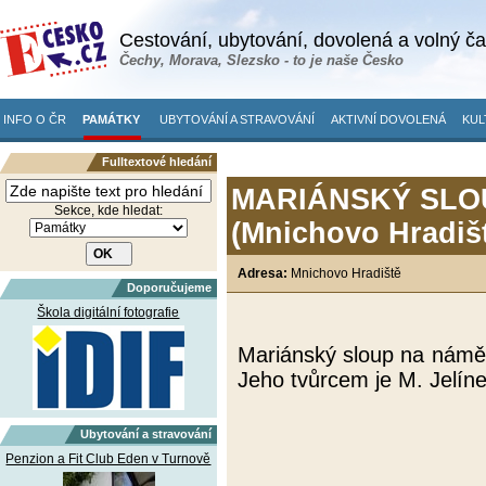
Cestování, ubytování, dovolená a volný č
Čechy, Morava, Slezsko - to je naše Česko
INFO O ČR
PAMÁTKY
UBYTOVÁNÍ A STRAVOVÁNÍ
AKTIVNÍ DOVOLENÁ
KUL
Fulltextové hledání
MARIÁNSKÝ SLO
Sekce, kde hledat:
(Mnichovo Hradišt
Adresa:
Mnichovo Hradiště
Doporučujeme
Škola digitální fotografie
Mariánský sloup na náměs
Jeho tvůrcem je M. Jelíne
Ubytování a stravování
Penzion a Fit Club Eden v Turnově