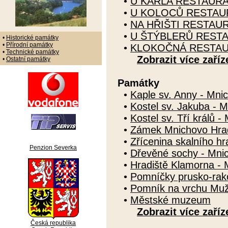
•
U KARLA RESTAUR
•
U KOLOCŮ RESTAU
•
NA HŘIŠTI RESTAU
•
U ŠTÝBLERŮ REST
•
Historické památky
•
Přírodní památky
•
KLOKOČNÁ RESTA
•
Technické památky
Zobrazit více zaříz
•
Ostatní památky
Památky
•
Kaple sv. Anny - Mni
•
Kostel sv. Jakuba - 
•
Kostel sv. Tří králů 
•
Zámek Mnichovo Hrad
•
Zřícenina skalního h
Penzion Severka
•
Dřevěné sochy - Mni
•
Hradiště Klamorna - 
•
Pomníčky prusko-rako
•
Pomník na vrchu Muž
•
Městské muzeum
Zobrazit více zaříz
Česká republika