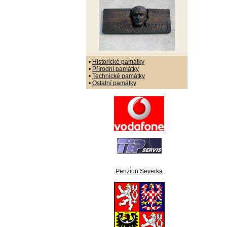
•
Historické památky
•
Přírodní památky
•
Technické památky
•
Ostatní památky
Penzion Severka