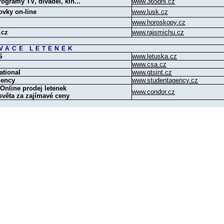
rogramy TV, divadel, kin...
www.365dni.cz
ovky on-line
www.lusk.cz
www.horoskopy.cz
.cz
www.rajsmichu.cz
VACE LETENEK
S
www.letuska.cz
www.csa.cz
ational
www.gtsint.cz
gency
www.studentagency.cz
nline prodej letenek
www.condor.cz
světa za zajímavé ceny