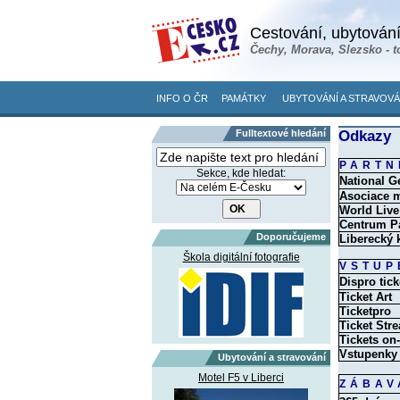
Cestování, ubytování
Čechy, Morava, Slezsko - t
INFO O ČR
PAMÁTKY
UBYTOVÁNÍ A STRAVOVÁ
Fulltextové hledání
Odkazy
PARTN
Sekce, kde hledat:
National G
Asociace m
World Live
Centrum P
Doporučujeme
Liberecký 
Škola digitální fotografie
VSTUP
Dispro tick
Ticket Art
Ticketpro
Ticket Str
Tickets on-
Vstupenky
Ubytování a stravování
Motel F5 v Liberci
ZÁBAV