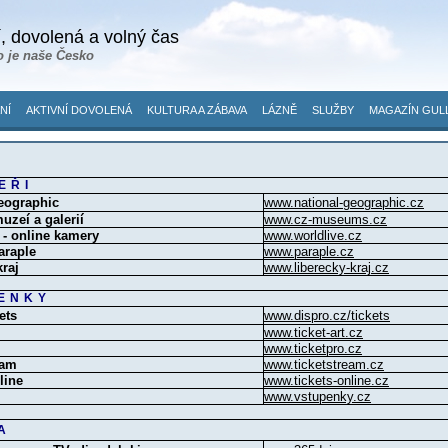
, dovolená a volný čas
o je naše Česko
NÍ
AKTIVNÍ DOVOLENÁ
KULTURA A ZÁBAVA
LÁZNĚ
SLUŽBY
MAGAZÍN GUL
EŘI
eographic
www.national-geographic.cz
uzeí a galerií
www.cz-museums.cz
 - online kamery
www.worldlive.cz
araple
www.paraple.cz
kraj
www.liberecky-kraj.cz
ENKY
ets
www.dispro.cz/tickets
www.ticket-art.cz
www.ticketpro.cz
eam
www.ticketstream.cz
line
www.tickets-online.cz
www.vstupenky.cz
A