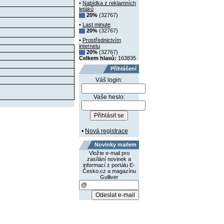
•
Nabídka z reklamních
letáků
20%
(32767)
•
Last minute
20%
(32767)
•
Prostřednictvím
internetu
20%
(32767)
Celkem hlasů:
163835
Přihlášení
Váš login:
Vaše heslo:
•
Nová registrace
Novinky mailem
Vložte e-mail pro
zasílání novinek a
informací z portálu E-
Česko.cz a magazínu
Gulliver