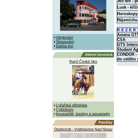
365 dní - p
Lusk - kříž
Horoskopy
Rájsmíchu
REZER
Asiana GT
•
Ubytování
ČSA
•
Stravování
GTS Intern
•
Dahlia Inn
Student A
CONDOR - O
Aktivní dovolená
do celého 
Ranč Česká Ves
•
Lyžařská střediska
•
Cyklotrasy
•
Koupaliště, bazény a aquaparky
Památky
Osobnosti - Vratislavice Nad Nisou