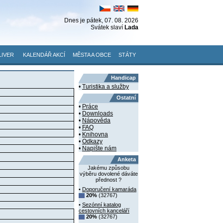
Dnes je
pátek
, 07. 08. 2026
Svátek slaví
Lada
LIVER
KALENDÁŘ AKCÍ
MĚSTA A OBCE
STÁTY
Handicap
•
Turistika a služby
Ostatní
•
Práce
•
Downloads
•
Nápověda
•
FAQ
•
Knihovna
•
Odkazy
•
Napište nám
Anketa
Jakému způsobu
výběru dovolené dáváte
přednost ?
•
Doporučení kamaráda
20%
(32767)
•
Sezónní katalog
cestovních kanceláří
20%
(32767)