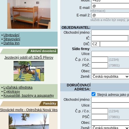
Mobil:
E-mail:
informace)
E-mail 2:
služeb a může být stejný, ja
OBJEDNAVATEL:
Obchodní jméno:
•
Ubytování
IČ:
•
Stravování
•
Dahlia Inn
DIČ:
Sídlo firmy
:
Aktivní dovolená
Ulice:
Jezdecký oddíl při SZeŠ Přerov
Č.p. / č.o.:
(123/4)
PSČ:
(73801)
Obec:
Země:
DORUČOVACÍ
•
Lyžařská střediska
ADRESA:
•
Cyklotrasy
Stejná adresa jako 
•
Koupaliště, bazény a aquaparky
Obchodní jméno:
Památky
Ulice:
Slovácké moře - Ostrožská Nová Ves
Č.p. / č.o.:
(123/4)
PSČ:
(73801)
Obec:
Země: