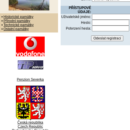
PŘÍSTUPOVÉ
ÚDAJE:
•
Historické památky
Uživatelské jméno:
•
Přírodní památky
Heslo:
•
Technické památky
Potvrzení hesla:
•
Ostatní památky
Penzion Severka
Česká republika
Czech Republic