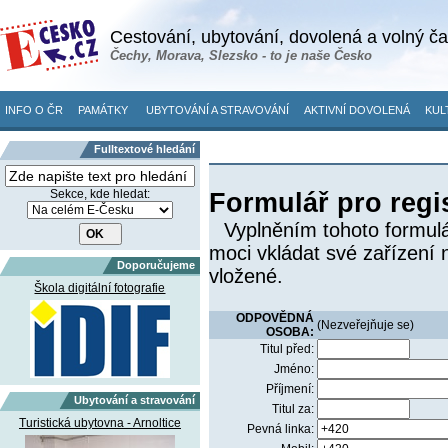
Cestování, ubytování, dovolená a volný č
Čechy, Morava, Slezsko - to je naše Česko
INFO O ČR
PAMÁTKY
UBYTOVÁNÍ A STRAVOVÁNÍ
AKTIVNÍ DOVOLENÁ
KUL
Fulltextové hledání
Sekce, kde hledat:
Formulář pro regi
Vyplněním tohoto formulá
moci vkládat své zařízení 
Doporučujeme
vložené.
Škola digitální fotografie
ODPOVĚDNÁ
(Nezveřejňuje se)
OSOBA:
Titul před:
Jméno:
Příjmení:
Ubytování a stravování
Titul za:
Turistická ubytovna - Arnoltice
Pevná linka: