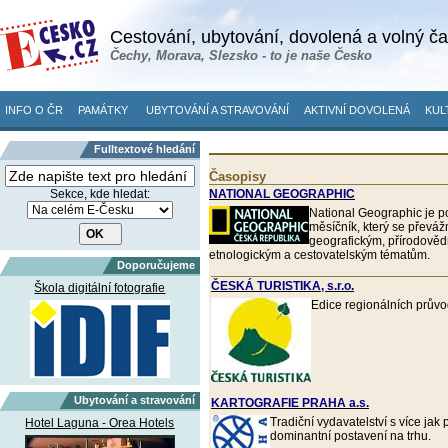
Cestování, ubytování, dovolená a volný č
Čechy, Morava, Slezsko - to je naše Česko
INFO O ČR
PAMÁTKY
UBYTOVÁNÍ A STRAVOVÁNÍ
AKTIVNÍ DOVOLENÁ
KUL
Fulltextové hledání
Časopisy
Sekce, kde hledat:
NATIONAL GEOGRAPHIC
National Geographic je 
měsíčník, který se převá
geografickým, přírodově
etnologickým a cestovatelským tématům.
Doporučujeme
ČESKÁ TURISTIKA, s.r.o.
Škola digitální fotografie
Edice regionálních prův
Ubytování a stravování
KARTOGRAFIE PRAHA a.s.
Tradiční vydavatelství s více jak
Hotel Laguna - Orea Hotels
dominantní postavení na trhu.