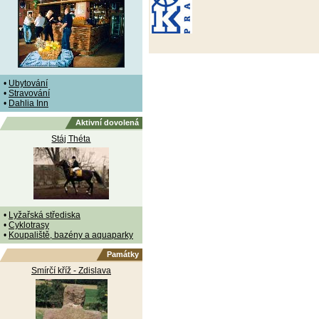
•
Ubytování
•
Stravování
•
Dahlia Inn
Aktivní dovolená
Stáj Théta
•
Lyžařská střediska
•
Cyklotrasy
•
Koupaliště, bazény a aquaparky
Památky
Smírčí kříž - Zdislava