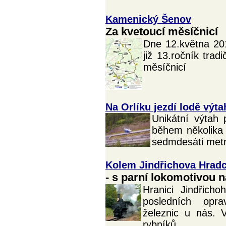
Kamenický Šenov
Za kvetoucí měsíčnicí
Dne 12.května 20
již 13.ročník trad
měsíčnicí
Na Orlíku jezdí lodě výt
Unikátní výtah 
během několika 
sedmdesáti metrů
Kolem Jindřichova Hrad
- s parní lokomotivou 
Hranici Jindřich
posledních opra
železnic u nás. 
rybníků...