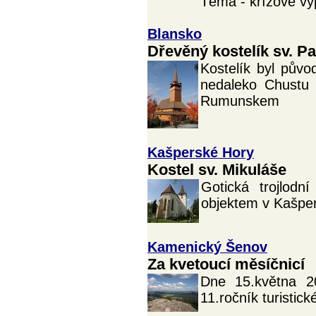
Téma - křížové vý
Blansko
Dřevěný kostelík sv. P
Kostelík byl půvo
nedaleko Chustu 
Rumunskem
Kašperské Hory
Kostel sv. Mikuláše
Gotická trojlodn
objektem v Kašpe
Kamenický Šenov
Za kvetoucí měsíčnicí
Dne 15.května 2
11.ročník turistic