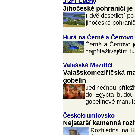
Jižní Čechy
Jihočeské pohraničí je 
I dvě desetiletí p
jihočeské pohrani
Hurá na Černé a Čertovo 
Černé a Čertovo je
nejpřitažlivějším t
Valašské Meziříčí
Valašskomeziříčská ma
gobelín
Jedinečnou přílež
do Egypta budou 
gobelínové manuf
Českokrumlovsko
Nejstarší kamenná roz
Rozhledna na Kl