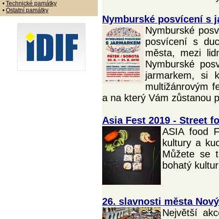
•
Technické památky
•
Ostatní památky
Nymburské posvícení s 
Nymburské posv
posvícení s duc
města, mezi lid
Nymburské posví
jarmarkem, si 
multižánrovým fe
a na který Vám zůstanou 
Asia Fest 2019 - Street f
ASIA food F
kultury a ku
Můžete se t
bohatý kultu
26. slavnosti města Nový
Největší akc