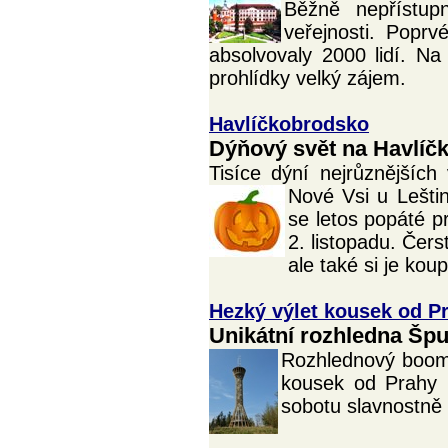
Běžně nepřístup
veřejnosti. Poprv
absolvovaly 2000 lidí. Na
prohlídky velký zájem.
Havlíčkobrodsko
Dýňový svět na Havlíčk
Tisíce dýní nejrůznějších
Nové Vsi u Lešti
se letos popáté p
2. listopadu. Čer
ale také si je koup
Hezký výlet kousek od P
Unikátní rozhledna Špul
Rozhlednový boom
kousek od Prahy 
sobotu slavnostně 