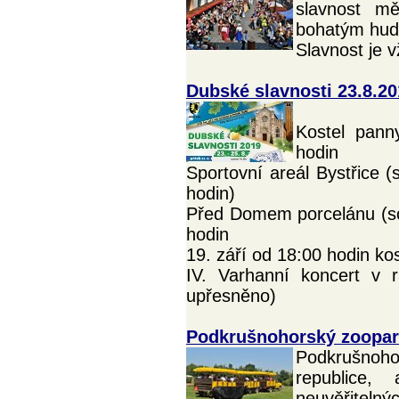
slavnost m
bohatým hud
Slavnost je 
Dubské slavnosti 23.8.20
Kostel pann
hodin
Sportovní areál Bystřice 
hodin)
Před Domem porcelánu (sob
hodin
19. září od 18:00 hodin ko
IV. Varhanní koncert v r
upřesněno)
Podkrušnohorský zoopa
Podkrušnoh
republice,
neuvěřitelný