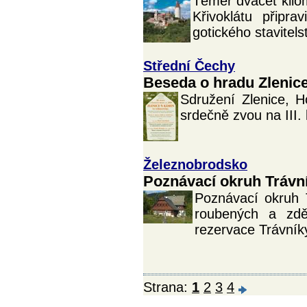
Téměř dvacet kilo
Křivoklátu připr
gotického stavitelst
Střední Čechy
Beseda o hradu Zlenic
Sdružení Zlenice, 
srdečně zvou na III.
Železnobrodsko
Poznávací okruh Trávn
Poznávací okruh 
roubených a zd
rezervace Trávník
Strana:
1
2
3
4