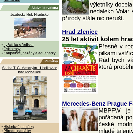
výletníky docela
Aktivní dovolená
nedaleko Volar 
Jezdecký klub Hradisko
přírody stále nic neruší.
Hrad Zlenice
25 let aktivit kolem hra
•
Lyžařská střediska
Přesně v ro
•
Cyklotrasy
pilkami vstří
•
Koupaliště, bazény a aquaparky
Rád bych vá
Památky
která proběh
Socha T. G. Masaryka - Hodkovice
nad Mohelkou
Mercedes-Benz Prague 
MBPFW je o
pořádaná po
české módní
•
Historické památky
mladé talenty
•
Přírodní památky