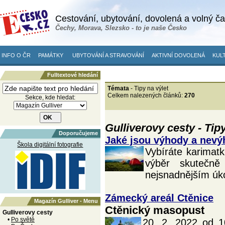
Cestování, ubytování, dovolená a volný č
Čechy, Morava, Slezsko - to je naše Česko
INFO O ČR
PAMÁTKY
UBYTOVÁNÍ A STRAVOVÁNÍ
AKTIVNÍ DOVOLENÁ
KULT
Fulltextové hledání
Témata
- Tipy na výlet
Celkem nalezených článků:
270
Sekce, kde hledat:
Gulliverovy cesty - Tipy
Doporučujeme
Jaké jsou výhody a nevý
Škola digitální fotografie
Vybíráte karimatk
výběr skutečn
nejsnadnějším úk
Zámecký areál Ctěnice
Magazín Gulliver - Menu
Ctěnický masopust
Gulliverovy cesty
•
Po světě
20. 2. 2022 od 