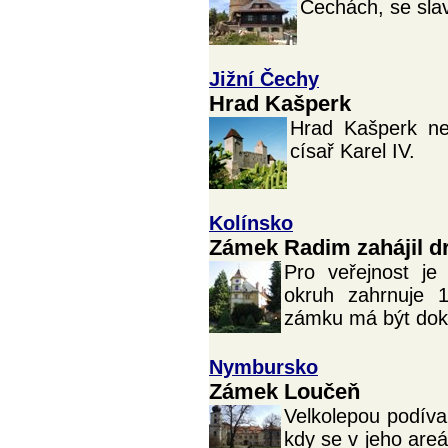
Čechách, se slav
Jižní Čechy
Hrad Kašperk
Hrad Kašperk ne
císař Karel IV.
Kolínsko
Zámek Radim zahájil d
Pro veřejnost je
okruh zahrnuje 1
zámku má být dok
Nymbursko
Zámek Loučeň
Velkolepou podív
kdy se v jeho areá