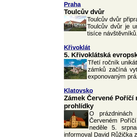
Praha
Toulcův dvůr
Toulcův dvůr připra
Toulcův dvůr je u
tisíce návštěvníků
Křivoklát
5. Křivoklátská evrops
Třetí ročník unik
zámků začíná vytv
exponovaným prá
Klatovsko
Zámek Červené Poříčí 
prohlídky
O prázdninách 
Červeném Poříčí
neděle 5. srpna
informoval David Růžička 