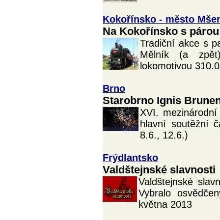
Kokořínsko - město Mše
Na Kokořínsko s párou
Tradiční akce s p
Mělník (a zpět
lokomotivou 310.
Brno
Starobrno Ignis Brune
XVI. mezinárodní
hlavní soutěžní č
8.6., 12.6.)
Frýdlantsko
Valdštejnské slavnosti
Valdštejnské slav
Vybralo osvědčený
května 2013