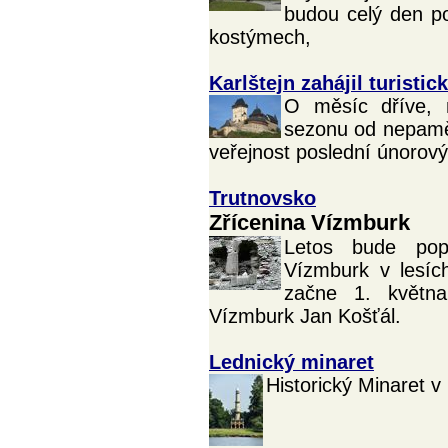
budou celý den p
kostýmech,
Karlštejn zahájil turisti
O měsíc dříve, n
sezonu od nepamět
veřejnost poslední únorový
Trutnovsko
Zřícenina Vízmburk
Letos bude popr
Vízmburk v lesíc
začne 1. květn
Vízmburk Jan Košťál.
Lednický minaret
Historický Minaret v