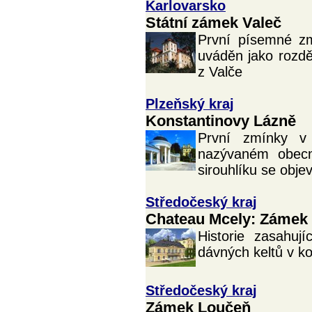
Karlovarsko
Státní zámek Valeč
První písemné zm
uváděn jako rozd
z Valče
Plzeňský kraj
Konstantinovy Lázně
První zmínky v
nazývaném obecn
sirouhlíku se objevi
Středočeský kraj
Chateau Mcely: Zámek 
Historie zasahuj
dávných keltů v k
Středočeský kraj
Zámek Loučeň