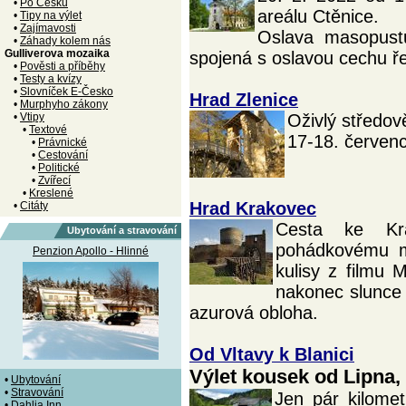
•
Po Česku
areálu Ctěnice.
•
Tipy na výlet
•
Zajímavosti
Oslava masopustu
•
Záhady kolem nás
Gulliverova mozaika
spojená s oslavou cechu ř
•
Pověsti a příběhy
•
Testy a kvízy
•
Slovníček E-Česko
Hrad Zlenice
•
Murphyho zákony
•
Vtipy
Oživlý středově
•
Textové
17-18. červenc
•
Právnické
•
Cestování
•
Politické
•
Zvířecí
•
Kreslené
Hrad Krakovec
•
Citáty
Cesta ke Kr
Ubytování a stravování
pohádkovému mu
Penzion Apollo - Hlinné
kulisy z filmu 
nakonec slunce p
azurová obloha.
Od Vltavy k Blanici
Výlet kousek od Lipna,
•
Ubytování
•
Stravování
Jen pár kilome
•
Dahlia Inn