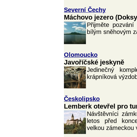
Severní Čechy
Máchovo jezero (Doksy
Přijměte pozvání
bílým sněhovým z
Olomoucko
Javoříčské jeskyně
Jedinečný komp
krápníková výzdob
Českolipsko
Lemberk otevřel pro tu
Návštěvníci zámk
letos před konce
velkou zámeckou 