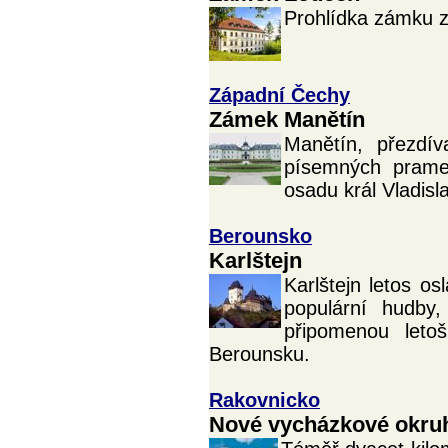
Prohlídka zámku z
Západní Čechy
Zámek Manětín
Manětín, přezdí
písemných prame
osadu král Vladisl
Berounsko
Karlštejn
Karlštejn letos os
populární hudby
připomenou letoš
Berounsku.
Rakovnicko
Nové vycházkové okruh