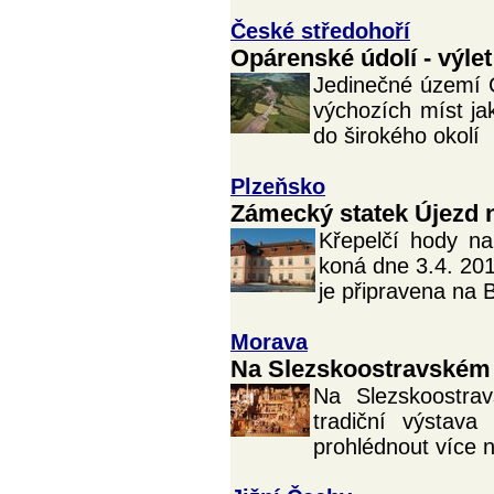
České středohoří
Opárenské údolí - výlet
Jedinečné území 
výchozích míst jak
do širokého okolí
Plzeňsko
Zámecký statek Újezd 
Křepelčí hody n
koná dne 3.4. 20
je připravena na 
Morava
Na Slezskoostravském 
Na Slezskoostra
tradiční výstava
prohlédnout více n