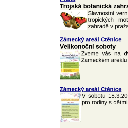
Trojská botanická zahr
Slavnostní vern
tropických mo
zahradě v pražs
Zámecký areál Ctěnice
Velikonoční soboty
Zveme vás na dvě
Zámeckém areálu C
Zámecký areál Ctěnice
V sobotu 18.3.2
pro rodiny s dětm