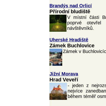
Brandýs nad Orlicí
Přírodní bludiště
V místní části B
poprvé otevřel 
návštěvníků.
Uherské Hradiště
Zámek Buchlovice
Zámek v Buchlovicích
Jižní Morava
Hrad Veveří
- jeden z nejroz
nejvíce zanedba
během téměř osmis