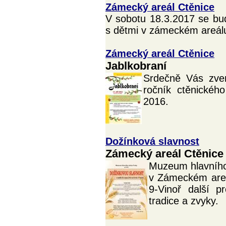
Zámecký areál Ctěnice
V sobotu 18.3.2017 se bu
s dětmi v zámeckém areálu
Zámecký areál Ctěnice
Jablkobraní
Srdečně Vás zve
ročník ctěnickéh
2016.
Dožínková slavnost
Zámecký areál Ctěnice
Muzeum hlavního
v Zámeckém areá
9-Vinoř další p
tradice a zvyky.