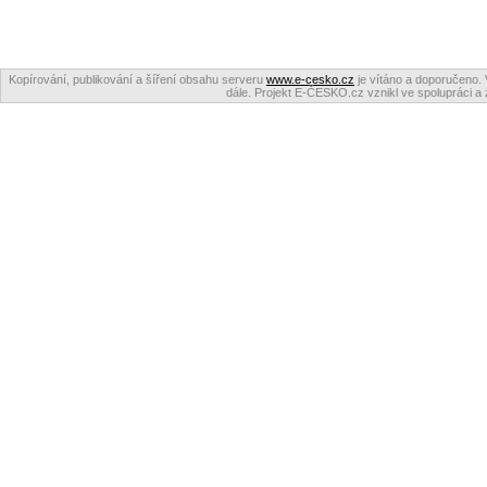
Kopírování, publikování a šíření obsahu serveru
www.e-cesko.cz
je vítáno a doporučeno. 
dále. Projekt E-ČESKO.cz vznikl ve spolupráci a 