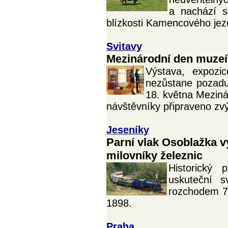
a nachází 
blízkosti Kamencového jez
Svitavy
Mezinárodní den muzeí 
Výstava, expozi
nezůstane pozadu
18. května Meziná
návštěvníky připraveno zv
Jeseníky
Parní vlak Osoblažka vyr
milovníky železnic
Historický
uskuteční s
rozchodem 76
1898.
Praha