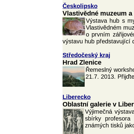
Českolipsko
Vlastivědné muzeum a 
Výstava hub s m
Vlastivědném muze
o prvním zářijov
výstavu hub představující 
Středočeský kraj
Hrad Zlenice
Řemeslný workshop
21.7. 2013. Přijď
Liberecko
Oblastní galerie v Liber
Výjimečná výstava
sbírky profesora
známých tisků jak