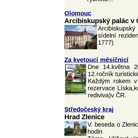
Olomouc
Arcibiskupský palác v
Arcibiskupský
sídelní rezide
1777)
Za kvetoucí měsíčnicí
Dne 14.května 2
12.ročník turistic
Každým rokem v k
rezervace Líska,k
rediviva)v ČR.
Středočeský kraj
Hrad Zlenice
V. beseda o Zlenic
hodin