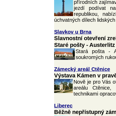
přírodních zajímav
jezdí podívat n
republikou, nabí
úchvatných dílech lidských
Slavkov u Brna
Slavnostní otevření zr
Staré pošty - Austerlitz
Stará pošta - 
soukromých rukou
Zámecký areál Ctěnice
Výstava Kámen v prav
Nově je pro Vás 
areálu Ctěnice,
technikami oprac
Liberec
Běžně nepřístupný záme