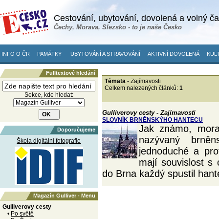
Cestování, ubytování, dovolená a volný č
Čechy, Morava, Slezsko - to je naše Česko
INFO O ČR
PAMÁTKY
UBYTOVÁNÍ A STRAVOVÁNÍ
AKTIVNÍ DOVOLENÁ
KULT
Fulltextové hledání
Témata
- Zajímavosti
Celkem nalezených článků:
1
Sekce, kde hledat:
Gulliverovy cesty - Zajímavosti
SLOVNÍK BRNĚNSKÝHO HANTECU
Jak známo, morav
Doporučujeme
nazývaný brně
Škola digitální fotografie
jednoduché a prot
mají souvislost s
do Brna každý spustil hant
Magazín Gulliver - Menu
Gulliverovy cesty
•
Po světě