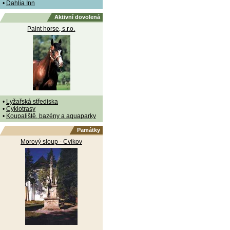
•
Dahlia Inn
Aktivní dovolená
Paint horse, s.r.o.
•
Lyžařská střediska
•
Cyklotrasy
•
Koupaliště, bazény a aquaparky
Památky
Morový sloup - Cvikov