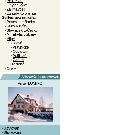
•
Po Česku
•
Tipy na výlet
•
Zajímavosti
•
Záhady kolem nás
Gulliverova mozaika
•
Pověsti a příběhy
•
Testy a kvízy
•
Slovníček E-Česko
•
Murphyho zákony
•
Vtipy
•
Textové
•
Právnické
•
Cestování
•
Politické
•
Zvířecí
•
Kreslené
•
Citáty
Ubytování a stravování
Privat LUMIRO
•
Ubytování
•
Stravování