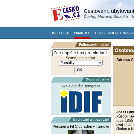
Cestování, ubytování
Čechy, Morava, Slezsko - t
INFO O ČR
PAMÁTKY
UBYTOVÁNÍ A STRAVOVÁ
Fulltextové hledání
Osobnos
Sekce, kde hledat:
Adresa:
C
Doporučujeme
Škola digitální fotografie
Josef Füh
Působil ja
Ubytování a stravování
roce 1855 
svůj oltář
Penzion a Fit Club Eden v Turnově
školou u ko