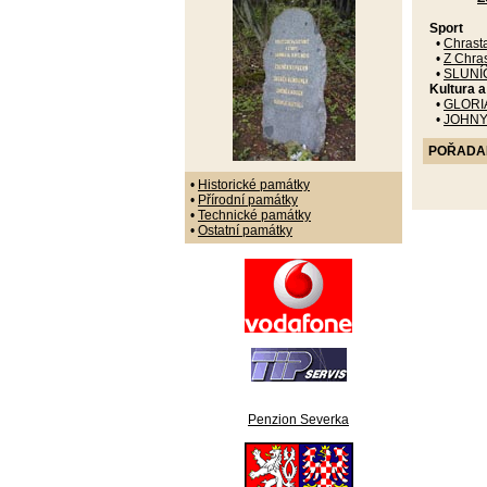
Sport
•
Chrast
•
Z Chras
•
SLUNÍ
Kultura 
•
GLORI
•
JOHNY
POŘADANÉ
•
Historické památky
•
Přírodní památky
•
Technické památky
•
Ostatní památky
Penzion Severka