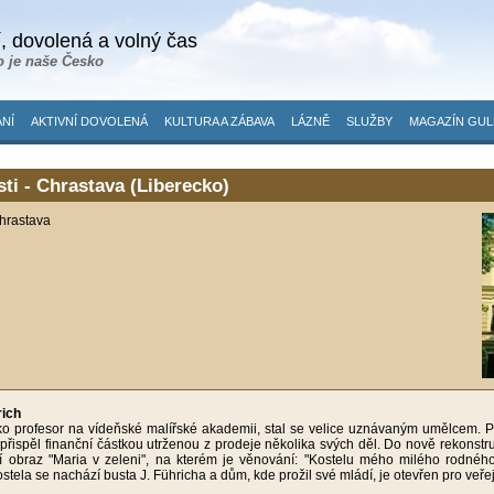
, dovolená a volný čas
o je naše Česko
NÍ
AKTIVNÍ DOVOLENÁ
KULTURA A ZÁBAVA
LÁZNĚ
SLUŽBY
MAGAZÍN GUL
ti - Chrastava (Liberecko)
hrastava
rich
ko profesor na vídeňské malířské akademii, stal se velice uznávaným umělcem. 
přispěl finanční částkou utrženou z prodeje několika svých děl. Do nově rekonst
ní obraz "Maria v zeleni", na kterém je věnování: "Kostelu mého milého rodnéh
stela se nachází busta J. Führicha a dům, kde prožil své mládí, je otevřen pro veře