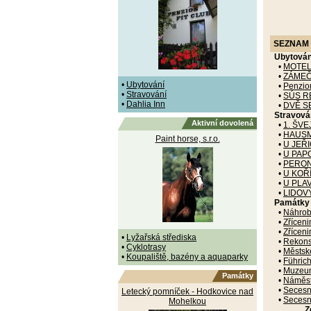
SEZNAM 
Ubytován
•
MOTEL
•
ZÁMEČ
•
Ubytování
•
Penzio
•
Stravování
•
SÚS R
•
Dahlia Inn
•
DVĚ S
Stravová
Aktivní dovolená
•
1. ŠV
•
HAUS
Paint horse, s.r.o.
•
U JEŘ
•
U PAP
•
PERON
•
U KOŘ
•
U PLA
•
LIDOV
Památky
•
Náhrob
•
Zřícen
•
Zřícen
•
Lyžařská střediska
•
Rekons
•
Cyklotrasy
•
Městsk
•
Koupaliště, bazény a aquaparky
•
Führic
•
Muzeum
Památky
•
Náměstí
•
Secesní
Letecký pomníček - Hodkovice nad
•
Secesní
Mohelkou
Z