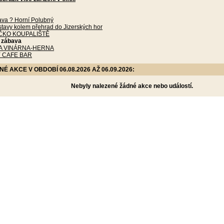
ava ? Horní Polubný
tavy kolem přehrad do Jizerských hor
ČKO KOUPALIŠTĚ
a zábava
A VINÁRNA-HERNA
 CAFE BAR
 AKCE V OBDOBÍ 06.08.2026 AŽ 06.09.2026:
Nebyly nalezené žádné akce nebo událostí.