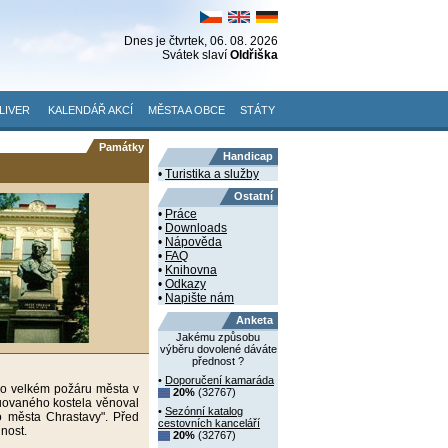
Dnes je
čtvrtek
, 06. 08. 2026
Svátek slaví
Oldřiška
LIVER
KALENDÁŘ AKCÍ
MĚSTA A OBCE
STÁTY
Památky
Handicap
•
Turistika a služby
Ostatní
•
Práce
•
Downloads
•
Nápověda
•
FAQ
•
Knihovna
•
Odkazy
•
Napište nám
Anketa
Jakému způsobu
výběru dovolené dáváte
přednost ?
•
Doporučení kamaráda
Po velkém požáru města v
20%
(32767)
ruovaného kostela věnoval
•
Sezónní katalog
o města Chrastavy". Před
cestovních kanceláří
jnost.
20%
(32767)