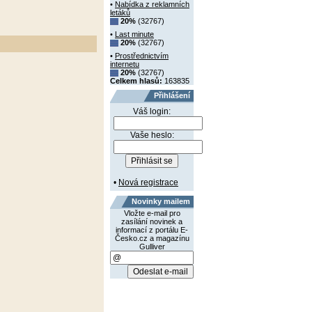
•
Nabídka z reklamních
letáků
20%
(32767)
•
Last minute
20%
(32767)
•
Prostřednictvím
internetu
20%
(32767)
Celkem hlasů:
163835
Přihlášení
Váš login:
Vaše heslo:
•
Nová registrace
Novinky mailem
Vložte e-mail pro
zasílání novinek a
informací z portálu E-
Česko.cz a magazínu
Gulliver