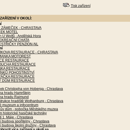
Tisk zařízení
ZAŘÍZENÍ V OKOLÍ:
í
 ZÁMEČEK - CHRASTAVA
EK MOTEL
n U Wolfů - Andělská Hora
EKREAČNÍ CHATA
ESTŘIČKY PENZION-NL
ní
EJKOVA RESTAURACE - CHRASTAVA
MANKA MOTOREST
ICE RESTAURACE
OUCHA RESTAURACE
KA RESTAURACE
ÍNKŮ POHOSTINSTVÍ
VÁČKA RESTAURACE
Ý DŮM RESTAURACE
ek Christopha von Hoberga - Chrastava
ina hradu Hamrštejn
ina hradu Raimund
trukce hradiště Wothanburg - Chrastava
é muzeum a infocentrum
hův dům - pobočka Městského muzea
 historické hasičské techniky
 1. Máje - Chrastava
 budova spořitelny - Chrastava
 budova školní družiny - Chrastava
obrazit více zařízení v okolí
>>