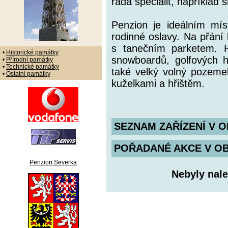
řada specialit, například
Penzion je ideálním mís
rodinné oslavy. Na přání
s tanečním parketem. H
•
Historické památky
snowboardů, golfových h
•
Přírodní památky
•
Technické památky
také velký volný pozeme
•
Ostatní památky
kuželkami a hřištěm.
SEZNAM ZAŘÍZENÍ V O
POŘADANÉ AKCE V OBDO
Penzion Severka
Nebyly nale