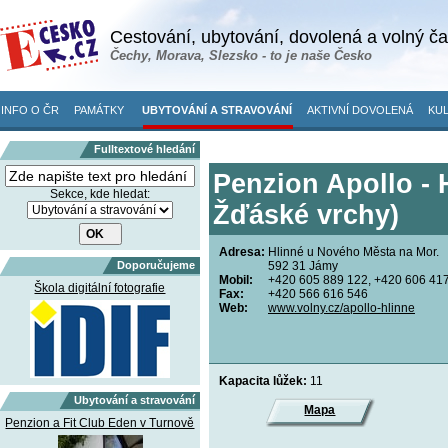
Cestování, ubytování, dovolená a volný č
Čechy, Morava, Slezsko - to je naše Česko
INFO O ČR
PAMÁTKY
UBYTOVÁNÍ A STRAVOVÁNÍ
AKTIVNÍ DOVOLENÁ
KUL
Fulltextové hledání
Penzion Apollo - 
Sekce, kde hledat:
Žďáské vrchy)
Adresa:
Hlinné u Nového Města na Mor.
Doporučujeme
592 31 Jámy
Mobil:
+420 605 889 122, +420 606 41
Škola digitální fotografie
Fax:
+420 566 616 546
Web:
www.volny.cz/apollo-hlinne
Kapacita lůžek:
11
Ubytování a stravování
Mapa
Penzion a Fit Club Eden v Turnově