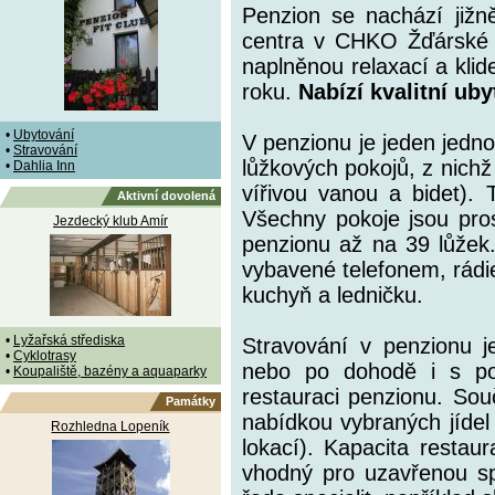
Penzion se nachází jižn
centra v CHKO Žďárské v
naplněnou relaxací a klid
roku.
Nabízí kvalitní ub
•
Ubytování
V penzionu je jeden jedno
•
Stravování
lůžkových pokojů, z nich
•
Dahlia Inn
vířivou vanou a bidet). 
Aktivní dovolená
Všechny pokoje jsou pros
Jezdecký klub Amír
penzionu až na 39 lůžek.
vybavené telefonem, rád
kuchyň a ledničku.
•
Lyžařská střediska
Stravování v penzionu j
•
Cyklotrasy
nebo po dohodě i s po
•
Koupaliště, bazény a aquaparky
restauraci penzionu. Sou
Památky
nabídkou vybraných jídel
Rozhledna Lopeník
lokací). Kapacita restau
vhodný pro uzavřenou spo