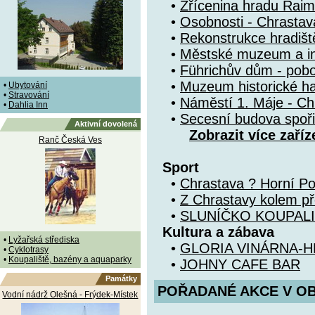
•
Zřícenina hradu Rai
•
Osobnosti - Chrastav
•
Rekonstrukce hradiš
•
Městské muzeum a i
•
Führichův dům - po
•
Muzeum historické ha
•
Ubytování
•
Stravování
•
Náměstí 1. Máje - Ch
•
Dahlia Inn
•
Secesní budova spoři
Aktivní dovolená
Zobrazit více zaříz
Ranč Česká Ves
Sport
•
Chrastava ? Horní Po
•
Z Chrastavy kolem př
•
SLUNÍČKO KOUPAL
Kultura a zábava
•
Lyžařská střediska
•
GLORIA VINÁRNA-
•
Cyklotrasy
•
Koupaliště, bazény a aquaparky
•
JOHNY CAFE BAR
Památky
POŘADANÉ AKCE V OBDO
Vodní nádrž Olešná - Frýdek-Místek