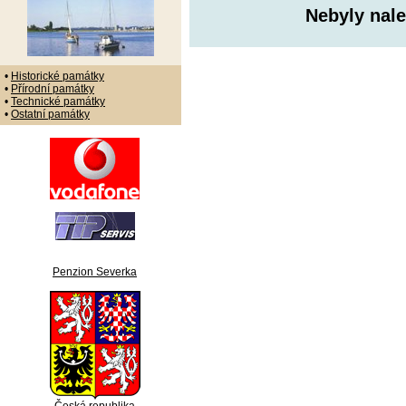
Nebyly nale
•
Historické památky
•
Přírodní památky
•
Technické památky
•
Ostatní památky
Penzion Severka