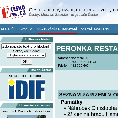
Cestování, ubytování, dovolená a volný č
Čechy, Morava, Slezsko - to je naše Česko
INFO O ČR
PAMÁTKY
UBYTOVÁNÍ A STRAVOVÁNÍ
AKTIVNÍ DOVOLENÁ
KUL
Fulltextové hledání
PERONKA RESTAU
Sekce, kde hledat:
Adresa:
Nádražní 90
463 31 Chrastava
Telefon:
482 720 467
Doporučujeme
Škola digitální fotografie
SEZNAM ZAŘÍZENÍ V O
Památky
Ubytování a stravování
•
Náhrobek Christopha
Penzion U Wolfů - Andělská Hora
•
Zřícenina hradu Hamr