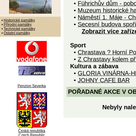
•
Führichův dům - po
•
Muzeum historické ha
•
Náměstí 1. Máje - Ch
•
Historické památky
•
Secesní budova spoři
•
Přírodní památky
•
Technické památky
Zobrazit více zaříz
•
Ostatní památky
Sport
•
Chrastava ? Horní Po
•
Z Chrastavy kolem př
Kultura a zábava
•
GLORIA VINÁRNA-
•
JOHNY CAFE BAR
Penzion Severka
POŘADANÉ AKCE V OBDO
Nebyly nale
Česká republika
Czech Republic