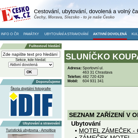
Cestování, ubytování, dovolená a volný č
Čechy, Morava, Slezsko - to je naše Česko
INFO O ČR
PAMÁTKY
UBYTOVÁNÍ A STRAVOVÁNÍ
AKTIVNÍ DOVOLENÁ
KUL
Fulltextové hledání
SLUNÍČKO KOUPAL
Sekce, kde hledat:
Adresa:
Sportovní ul.
463 31 Chrastava
Telefon:
482 720 429
Mobil:
604 931 341
Doporučujeme
Škola digitální fotografie
SEZNAM ZAŘÍZENÍ V O
Ubytování
Ubytování a stravování
•
MOTEL ZÁMEČEK -
Turistická ubytovna - Arnoltice
•
ZÁMEČEK MOTEL