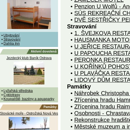
•
Penzion U Wolfů - An
•
SÚS REKREAČNÍ C
•
DVĚ SESTŘIČKY PE
Stravování
•
1. ŠVEJKOVA REST
•
Ubytování
•
HAUSMANKA MOTO
•
Stravování
•
Dahlia Inn
•
U JEŘICE RESTAUR
Aktivní dovolená
•
U PAPOUCHA REST
Jezdecký klub Baník Ostrava
•
PERONKA RESTAU
•
U KOŘÍNKŮ POHOST
•
U PLAVÁČKA REST
•
LIDOVÝ DŮM REST
Památky
•
Lyžařská střediska
•
Náhrobek Christopha
•
Cyklotrasy
•
Zřícenina hradu Hamr
•
Koupaliště, bazény a aquaparky
•
Zřícenina hradu Rai
Památky
•
Osobnosti - Chrastav
Slovácké moře - Ostrožská Nová Ves
•
Rekonstrukce hradiš
•
Městské muzeum a i