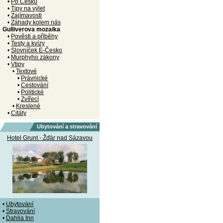
•
Po Česku
•
Tipy na výlet
•
Zajímavosti
•
Záhady kolem nás
Gulliverova mozaika
•
Pověsti a příběhy
•
Testy a kvízy
•
Slovníček E-Česko
•
Murphyho zákony
•
Vtipy
•
Textové
•
Právnické
•
Cestování
•
Politické
•
Zvířecí
•
Kreslené
•
Citáty
Ubytování a stravování
Hotel Grunt - Žďár nad Sázavou
•
Ubytování
•
Stravování
•
Dahlia Inn