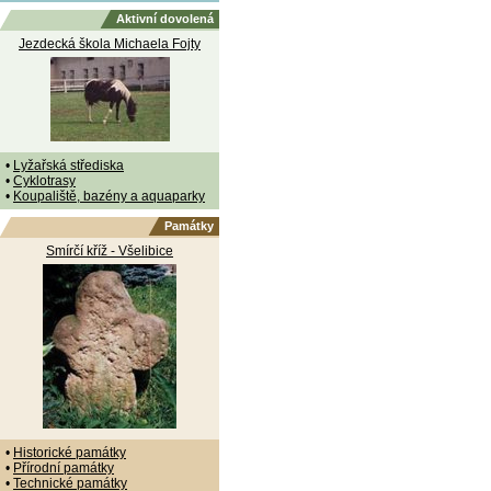
Aktivní dovolená
Jezdecká škola Michaela Fojty
•
Lyžařská střediska
•
Cyklotrasy
•
Koupaliště, bazény a aquaparky
Památky
Smírčí kříž - Všelibice
•
Historické památky
•
Přírodní památky
•
Technické památky