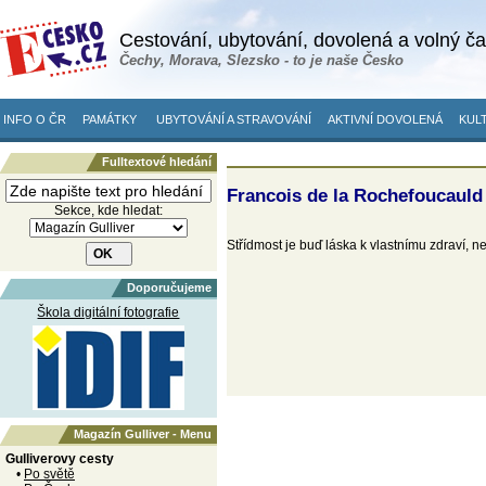
Cestování, ubytování, dovolená a volný č
Čechy, Morava, Slezsko - to je naše Česko
INFO O ČR
PAMÁTKY
UBYTOVÁNÍ A STRAVOVÁNÍ
AKTIVNÍ DOVOLENÁ
KULT
Fulltextové hledání
Francois de la Rochefoucauld
Sekce, kde hledat:
Střídmost je buď láska k vlastnímu zdraví, 
Doporučujeme
Škola digitální fotografie
Magazín Gulliver - Menu
Gulliverovy cesty
•
Po světě