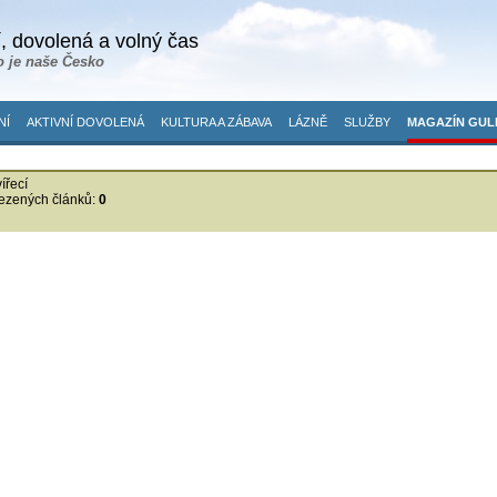
, dovolená a volný čas
o je naše Česko
NÍ
AKTIVNÍ DOVOLENÁ
KULTURA A ZÁBAVA
LÁZNĚ
SLUŽBY
MAGAZÍN GUL
ířecí
ezených článků:
0