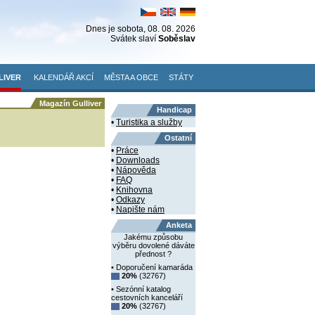
Dnes je
sobota
, 08. 08. 2026
Svátek slaví
Soběslav
LIVER
KALENDÁŘ AKCÍ
MĚSTA A OBCE
STÁTY
Magazín Gulliver
Handicap
•
Turistika a služby
Ostatní
•
Práce
•
Downloads
•
Nápověda
•
FAQ
•
Knihovna
•
Odkazy
•
Napište nám
Anketa
Jakému způsobu
výběru dovolené dáváte
přednost ?
• Doporučení kamaráda
20%
(32767)
• Sezónní katalog
cestovních kanceláří
20%
(32767)