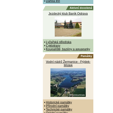
•
Dahlia Inn
Aktivní dovolená
Jezdecký klub Baník Ostrava
•
Lyžařská střediska
•
Cyklotrasy
•
Koupaliště, bazény a aquaparky
Památky
Vodní nádrž Žermanice - Frýdek-
Místek
•
Historické památky
•
Přírodní památky
•
Technické památky