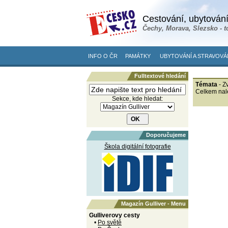
Cestování, ubytování
Čechy, Morava, Slezsko - t
INFO O ČR
PAMÁTKY
UBYTOVÁNÍ A STRAVOVÁ
Fulltextové hledání
Témata
- Zv
Celkem nal
Sekce, kde hledat:
Doporučujeme
Škola digitální fotografie
Magazín Gulliver - Menu
Gulliverovy cesty
•
Po světě