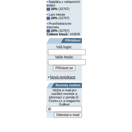
• Nabídka z reklamních
letáků
20%
(32767)
• Last minute
20%
(32767)
• Prostřednictvím
internetu
20%
(32767)
Celkem hlasů:
163835
Přihlášení
Váš login:
Vaše heslo:
•
Nová registrace
Novinky mailem
Vložte e-mail pro
zasílání novinek a
informací z portálu E-
Česko.cz a magazínu
Gulliver