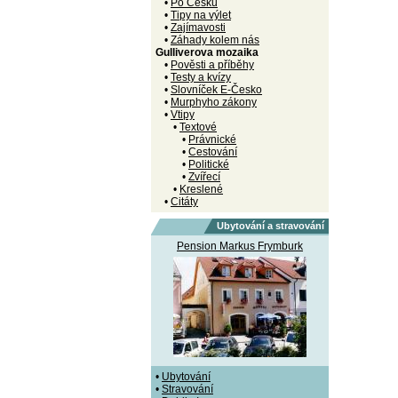
•
Po Česku
•
Tipy na výlet
•
Zajímavosti
•
Záhady kolem nás
Gulliverova mozaika
•
Pověsti a příběhy
•
Testy a kvízy
•
Slovníček E-Česko
•
Murphyho zákony
•
Vtipy
•
Textové
•
Právnické
•
Cestování
•
Politické
•
Zvířecí
•
Kreslené
•
Citáty
Ubytování a stravování
Pension Markus Frymburk
•
Ubytování
•
Stravování