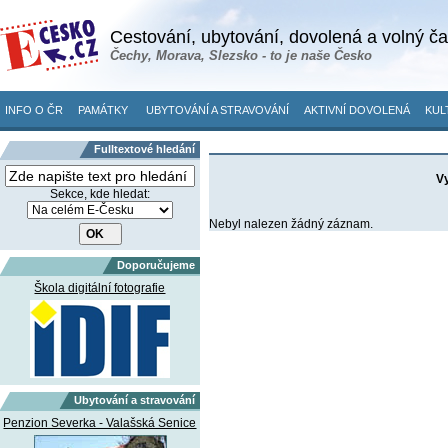
Cestování, ubytování, dovolená a volný č
Čechy, Morava, Slezsko - to je naše Česko
INFO O ČR
PAMÁTKY
UBYTOVÁNÍ A STRAVOVÁNÍ
AKTIVNÍ DOVOLENÁ
KUL
Fulltextové hledání
Vy
Sekce, kde hledat:
Nebyl nalezen žádný záznam.
Doporučujeme
Škola digitální fotografie
Ubytování a stravování
Penzion Severka - Valašská Senice