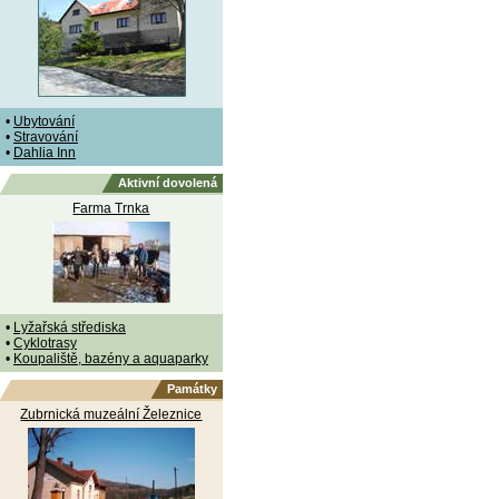
•
Ubytování
•
Stravování
•
Dahlia Inn
Aktivní dovolená
Farma Trnka
•
Lyžařská střediska
•
Cyklotrasy
•
Koupaliště, bazény a aquaparky
Památky
Zubrnická muzeální Železnice