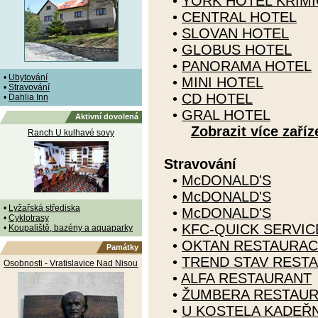
•
YORK HOTEL KŘIMI
•
CENTRAL HOTEL
•
SLOVAN HOTEL
•
GLOBUS HOTEL
•
PANORAMA HOTEL
•
Ubytování
•
MINI HOTEL
•
Stravování
•
CD HOTEL
•
Dahlia Inn
•
GRAL HOTEL
Aktivní dovolená
Zobrazit více zaříz
Ranch U kulhavé sovy
Stravování
•
McDONALD'S
•
McDONALD'S
•
Lyžařská střediska
•
McDONALD'S
•
Cyklotrasy
•
KFC-QUICK SERVI
•
Koupaliště, bazény a aquaparky
•
OKTAN RESTAURA
Památky
•
TREND STAV REST
Osobnosti - Vratislavice Nad Nisou
•
ALFA RESTAURANT
•
ŽUMBERA RESTAU
•
U KOSTELA KADEŘN