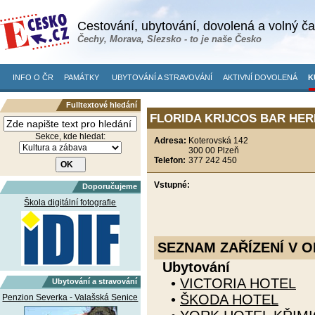
Cestování, ubytování, dovolená a volný č
Čechy, Morava, Slezsko - to je naše Česko
INFO O ČR
PAMÁTKY
UBYTOVÁNÍ A STRAVOVÁNÍ
AKTIVNÍ DOVOLENÁ
K
Fulltextové hledání
FLORIDA KRIJCOS BAR HERN
Sekce, kde hledat:
Adresa:
Koterovská 142
300 00 Plzeň
Telefon:
377 242 450
Vstupné:
Doporučujeme
Škola digitální fotografie
SEZNAM ZAŘÍZENÍ V O
Ubytování
•
VICTORIA HOTEL
Ubytování a stravování
•
ŠKODA HOTEL
Penzion Severka - Valašská Senice