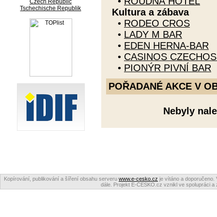
•
ROUDNÁ HOTEL
Czech Republic
Tschechische Republik
Kultura a zábava
•
RODEO CROS
•
LADY M BAR
•
EDEN HERNA-BAR
•
CASINOS CZECHOS
•
PIONÝR PIVNÍ BAR
POŘADANÉ AKCE V OBDO
Nebyly nale
Kopírování, publikování a šíření obsahu serveru
www.e-cesko.cz
je vítáno a doporučeno. 
dále. Projekt E-ČESKO.cz vznikl ve spolupráci a 