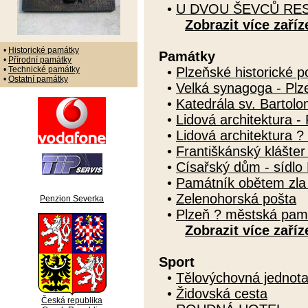
•
U DVOU ŠEVCŮ RE
Zobrazit více zaříz
•
Historické památky
Památky
•
Přírodní památky
•
Technické památky
•
Plzeňské historické 
•
Ostatní památky
•
Velká synagoga - Plz
•
Katedrála sv. Bartolo
•
Lidová architektura -
•
Lidová architektura ?
•
Františkánský klášte
•
Císařský dům - sídlo 
•
Památník obětem zla 
•
Zelenohorská pošta
Penzion Severka
•
Plzeň ? městská pam
Zobrazit více zaříz
Sport
•
Tělovýchovná jednot
•
Židovská cesta
Česká republika