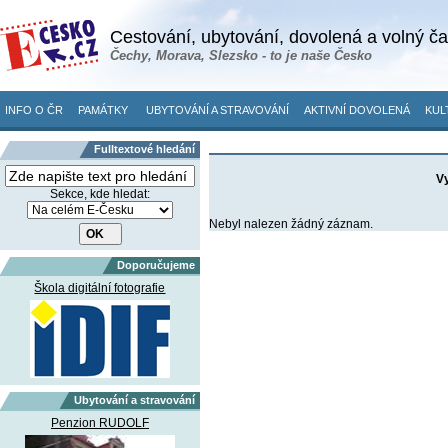
Cestování, ubytování, dovolená a volný č
Čechy, Morava, Slezsko - to je naše Česko
INFO O ČR
PAMÁTKY
UBYTOVÁNÍ A STRAVOVÁNÍ
AKTIVNÍ DOVOLENÁ
KUL
Fulltextové hledání
Vy
Sekce, kde hledat:
Nebyl nalezen žádný záznam.
Doporučujeme
Škola digitální fotografie
Ubytování a stravování
Penzion RUDOLF