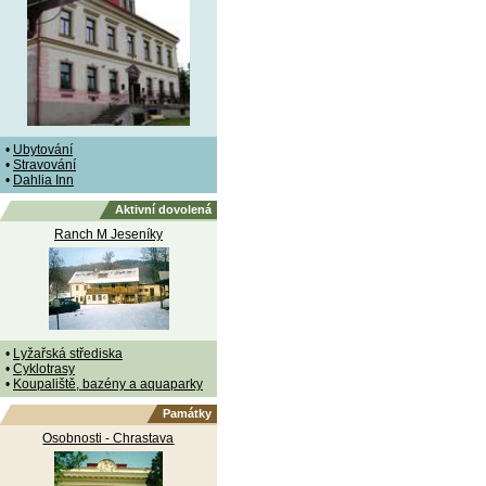
•
Ubytování
•
Stravování
•
Dahlia Inn
Aktivní dovolená
Ranch M Jeseníky
•
Lyžařská střediska
•
Cyklotrasy
•
Koupaliště, bazény a aquaparky
Památky
Osobnosti - Chrastava