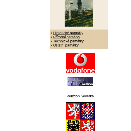
•
Historické památky
•
Přírodní památky
•
Technické památky
•
Ostatní památky
Penzion Severka