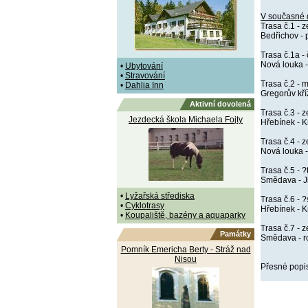
V současné 
Trasa č.1 - 
Bedřichov - 
Trasa č.1a -
Nová louka -
•
Ubytování
•
Stravování
Trasa č.2 - 
•
Dahlia Inn
Gregorův kří
Aktivní dovolená
Trasa č.3 - 
Jezdecká škola Michaela Fojty
Hřebínek - Kr
Trasa č.4 - 
Nová louka -
Trasa č.5 - 
Smědava - J
•
Lyžařská střediska
Trasa č.6 - 
•
Cyklotrasy
Hřebínek - 
•
Koupaliště, bazény a aquaparky
Trasa č.7 - 
Památky
Smědava - r
Pomník Emericha Berty - Stráž nad
Nisou
Přesné popis