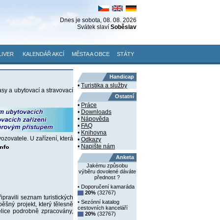
Dnes je
sobota
, 08. 08. 2026
Svátek slaví
Soběslav
LIVER
KALENDÁŘ AKCÍ
MĚSTA A OBCE
STÁTY
Handicap
•
Turistika a služby
asy a ubytovací a stravovací
Ostatní
•
Práce
•
Downloads
•
Nápověda
•
FAQ
•
Knihovna
zovatele. U zařízení, která
•
Odkazy
•
Napište nám
Anketa
Jakému způsobu
výběru dovolené dáváte
přednost ?
• Doporučení kamaráda
20%
(32767)
pravili seznam turistických
• Sezónní katalog
ěšný projekt, který tělesně
cestovních kanceláří
lice podrobně zpracovány,
20%
(32767)