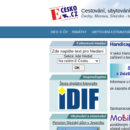
Cestování, ubytování
Čechy, Morava, Slezsko - t
INFO O ČR
PAMÁTKY
UBYTOVÁNÍ A STRAVOVÁ
Fulltextové hledání
Handicap
V sekci Hand
Sekce, kde hledat:
zařízení s b
Doporučujeme
Informace o 
Škola digitální fotografie
se zapojila 
Spolupracuj
Ubytování a stravování
Penzion Slezský dům v Jeseníku
postiženým 
včetně nároč