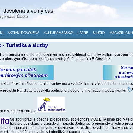
, dovolená a volný čas
o je naše Česko
NÍ
AKTIVNÍ DOVOLENÁ
KULTURA A ZÁBAVA
LÁZNĚ
SLUŽBY
MAGAZÍN GUL
 - Turistika a sluzby
icap přinášíme tělesně postiženým možnost vyhledat památky, kulturní zařízení, tr
ezbariérovým přístupem, které jsou uveřejněné na portálu E-Česko.cz.
bezbariérovém přístupu není garantovaná a vychází jen ze základní informace provo
do projektu Handicap a poskytla podrobné a ověřené informace, najdete ikonku
eme s centrem Paraple
Ve spolupráci s obecně prospěšnou společností
MOBILITA
jsme pro Vás při
tras pro vozíčkáře v Jizerských horách. Jedná se o ojedinělý a velice prosp
občanům přináší mnoho nového v poznávání krás Jizerských hor. Trasy jsou ve
nosti, kilometráže a povrchu v jednotlivých úsecích trasy.