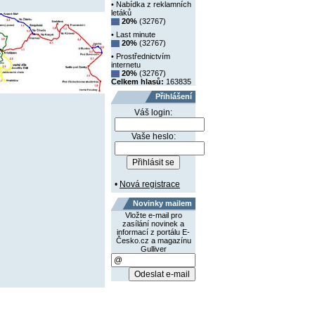
• Nabídka z reklamních
letáků
20%
(32767)
• Last minute
20%
(32767)
• Prostřednictvím
internetu
20%
(32767)
Celkem hlasů:
163835
Přihlášení
Váš login:
Vaše heslo:
•
Nová registrace
Novinky mailem
Vložte e-mail pro
zasílání novinek a
informací z portálu E-
Česko.cz a magazínu
Gulliver