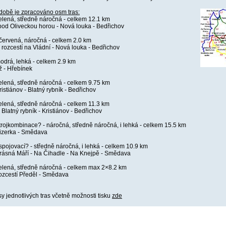
době je zpracováno osm tras:
zelená, středně náročná - celkem 12.1 km
pod Oliveckou horou - Nová louka - Bedřichov
 červená, náročná - celkem 2.0 km
 rozcestí na Vládní - Nová louka - Bedřichov
modrá, lehká - celkem 2.9 km
ž - Hřebínek
zelená, středně náročná - celkem 9.75 km
istiánov - Blatný rybník - Bedřichov
zelená, středně náročná - celkem 11.3 km
 Blatný rybník - Kristiánov - Bedřichov
?trojkombinace? - náročná, středně náročná, i lehká - celkem 15.5 km
izerka - Smědava
?spojovací? - středně náročná, i lehká - celkem 10.9 km
Krásná Máří - Na Čihadle - Na Knejpě - Smědava
zelená, středně náročná - celkem max 2×8.2 km
ozcestí Předěl - Smědava
y jednotlivých tras včetně možnosti tisku
zde