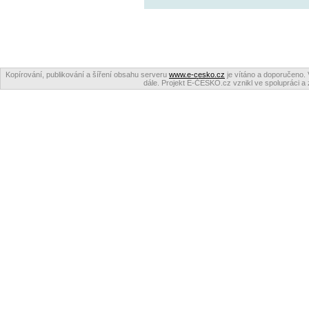
Kopírování, publikování a šíření obsahu serveru
www.e-cesko.cz
je vítáno a doporučeno. 
dále. Projekt E-ČESKO.cz vznikl ve spolupráci a 