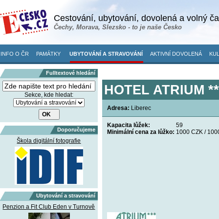
Cestování, ubytování, dovolená a volný č
Čechy, Morava, Slezsko - to je naše Česko
INFO O ČR
PAMÁTKY
UBYTOVÁNÍ A STRAVOVÁNÍ
AKTIVNÍ DOVOLENÁ
KUL
Fulltextové hledání
HOTEL ATRIUM ***
Sekce, kde hledat:
Adresa:
Liberec
Kapacita lůžek:
59
Doporučujeme
Minimální cena za lůžko:
1000 CZK / 100
Škola digitální fotografie
Ubytování a stravování
Penzion a Fit Club Eden v Turnově