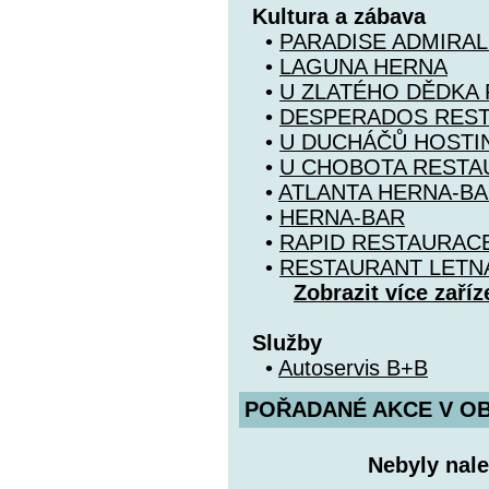
Kultura a zábava
•
PARADISE ADMIRAL
•
LAGUNA HERNA
•
U ZLATÉHO DĚDKA
•
DESPERADOS RES
•
U DUCHÁČŮ HOSTI
•
U CHOBOTA RESTA
•
ATLANTA HERNA-B
•
HERNA-BAR
•
RAPID RESTAURAC
•
RESTAURANT LETN
Zobrazit více zaříz
Služby
•
Autoservis B+B
POŘADANÉ AKCE V OBDO
Nebyly nale