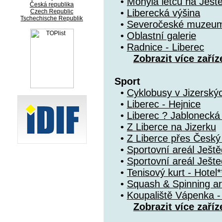
•
Mohyla letců na Ješt
Česká republika
•
Liberecká výšina
Czech Republic
Tschechische Republik
•
Severočeské muzeum 
•
Oblastní galerie
•
Radnice - Liberec
Zobrazit více zaříz
Sport
•
Cyklobusy v Jizerský
•
Liberec - Hejnice
•
Liberec ? Jablonecká
•
Z Liberce na Jizerku
•
Z Liberce přes Česk
•
Sportovní areál Ještě
•
Sportovní areál Ješte
•
Tenisový kurt - Hotel*
•
Squash & Spinning ar
•
Koupaliště Vápenka -
Zobrazit více zaříz