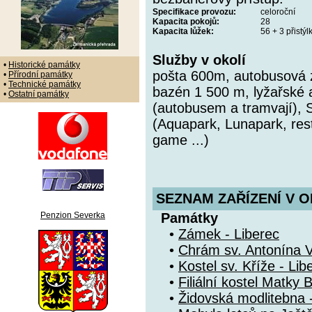
Specifikace provozu:
celoroční
Kapacita pokojů:
28
Kapacita lůžek:
56 + 3 přistýl
Služby v okolí
•
Historické památky
pošta 600m, autobusová 
•
Přírodní památky
•
Technické památky
bazén 1 500 m, lyžařské a
•
Ostatní památky
(autobusem a tramvají),
(Aquapark, Lunapark, rest
game ...)
SEZNAM ZAŘÍZENÍ V O
Penzion Severka
Památky
•
Zámek - Liberec
•
Chrám sv. Antonína Ve
•
Kostel sv. Kříže - Lib
•
Filiální kostel Matky 
•
Židovská modlitebna 