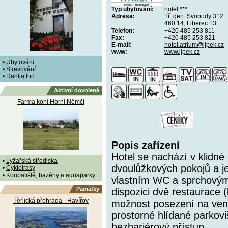
Typ ubytování:
hotel ***
Adresa:
Tř. gen. Svobody 312
460 14, Liberec 13
Telefon:
+420 485 253 811
Fax:
+420 485 253 821
E-mail:
hotel.atrium@jipek.cz
www:
www.jipek.cz
•
Ubytování
•
Stravování
•
Dahlia Inn
Aktivní dovolená
Farma koní Horní Němčí
Popis zařízení
Hotel se nachází v klidné 
•
Lyžařská střediska
dvoulůžkových pokojů a 
•
Cyklotrasy
•
Koupaliště, bazény a aquaparky
vlastním WC a sprchovým 
Památky
dispozici dvě restaurace 
Těrlická přehrada - Havířov
možnost posezení na venk
prostorné hlídané parkovi
bezbariérový přístup.