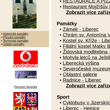
•
RESTAURACE A PIZZ
•
Restaurant Mojžíšův 
Zobrazit více zaříz
Památky
•
Zámek - Liberec
•
Historické památky
•
Chrám sv. Antonína Ve
•
Přírodní památky
•
Kostel sv. Kříže - Lib
•
Technické památky
•
Ostatní památky
•
Filiální kostel Matky 
•
Židovská modlitebna 
•
Mohyla letců na Ješt
•
Liberecká výšina
•
Severočeské muzeum 
•
Oblastní galerie
•
Radnice - Liberec
Zobrazit více zaříz
Penzion Severka
Sport
•
Cyklobusy v Jizerský
•
Liberec - Hejnice