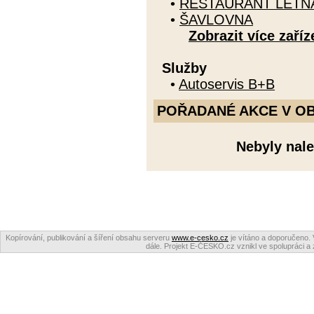
•
RESTAURANT LETN
•
ŠAVLOVNA
Zobrazit více zaříz
Služby
•
Autoservis B+B
POŘADANÉ AKCE V OBDO
Nebyly nale
Kopírování, publikování a šíření obsahu serveru
www.e-cesko.cz
je vítáno a doporučeno. 
dále. Projekt E-ČESKO.cz vznikl ve spolupráci a 