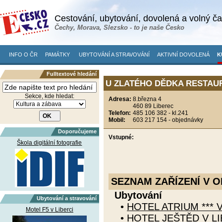
Cestování, ubytování, dovolená a volný č
Čechy, Morava, Slezsko - to je naše Česko
INFO O ČR
PAMÁTKY
UBYTOVÁNÍ A STRAVOVÁNÍ
AKTIVNÍ DOVOLENÁ
K
Fulltextové hledání
U ZLATÉHO DĚDKA RESTAURA
Sekce, kde hledat:
Adresa:
8.března 4
460 89 Liberec
Telefon:
485 106 382 - kl.241
Mobil:
603 217 154 - objednávky
Doporučujeme
Vstupné:
Škola digitální fotografie
SEZNAM ZAŘÍZENÍ V O
Ubytování
Ubytování a stravování
•
HOTEL ATRIUM *** V
Motel F5 v Liberci
•
HOTEL JEŠTĚD V LI