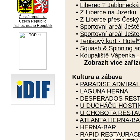
•
Liberec ? Jablonecká
•
Z Liberce na Jizerku
Česká republika
•
Z Liberce přes Česk
Czech Republic
•
Sportovní areál Ještě
Tschechische Republik
•
Sportovní areál Ješte
•
Tenisový kurt - Hotel*
•
Squash & Spinning ar
•
Koupaliště Vápenka -
Zobrazit více zaříz
Kultura a zábava
•
PARADISE ADMIRAL
•
LAGUNA HERNA
•
DESPERADOS RES
•
U DUCHÁČŮ HOSTI
•
U CHOBOTA RESTA
•
ATLANTA HERNA-B
•
HERNA-BAR
•
RAPID RESTAURAC