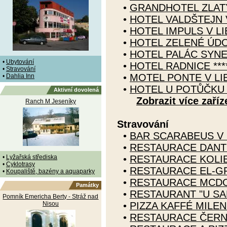
•
GRANDHOTEL ZLATÝ 
•
HOTEL VALDŠTEJN 
•
HOTEL IMPULS V LI
•
HOTEL ZELENÉ ÚDOL
•
HOTEL PALÁC SYNER
•
Ubytování
•
HOTEL RADNICE ***
•
Stravování
•
MOTEL PONTE V LI
•
Dahlia Inn
•
HOTEL U POTŮČKU 
Aktivní dovolená
Zobrazit více zaříz
Ranch M Jeseníky
Stravování
•
BAR SCARABEUS V 
•
RESTAURACE DANTE
•
Lyžařská střediska
•
RESTAURACE KOLIB
•
Cyklotrasy
•
RESTAURACE EL-GR
•
Koupaliště, bazény a aquaparky
•
RESTAURACE MCDO
Památky
•
RESTAURANT "U SA
Pomník Emericha Berty - Stráž nad
Nisou
•
PIZZA KAFFÉ MILEN
•
RESTAURACE ČERN