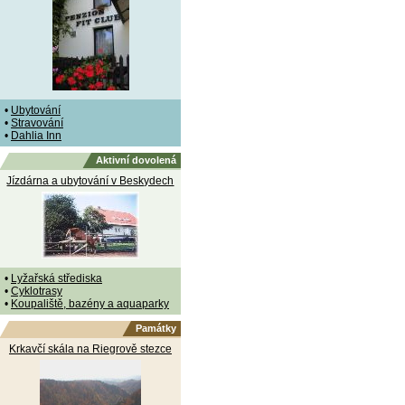
•
Ubytování
•
Stravování
•
Dahlia Inn
Aktivní dovolená
Jízdárna a ubytování v Beskydech
•
Lyžařská střediska
•
Cyklotrasy
•
Koupaliště, bazény a aquaparky
Památky
Krkavčí skála na Riegrově stezce