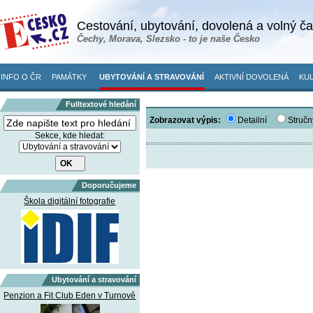
Cestování, ubytování, dovolená a volný č
Čechy, Morava, Slezsko - to je naše Česko
INFO O ČR
PAMÁTKY
UBYTOVÁNÍ A STRAVOVÁNÍ
AKTIVNÍ DOVOLENÁ
KUL
Fulltextové hledání
Zobrazovat výpis:
Detailní
Stručn
Sekce, kde hledat:
Doporučujeme
Škola digitální fotografie
Ubytování a stravování
Penzion a Fit Club Eden v Turnově