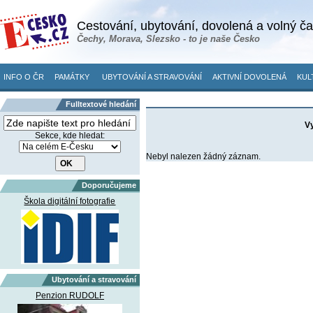
Cestování, ubytování, dovolená a volný č
Čechy, Morava, Slezsko - to je naše Česko
INFO O ČR
PAMÁTKY
UBYTOVÁNÍ A STRAVOVÁNÍ
AKTIVNÍ DOVOLENÁ
KUL
Fulltextové hledání
Vy
Sekce, kde hledat:
Nebyl nalezen žádný záznam.
Doporučujeme
Škola digitální fotografie
Ubytování a stravování
Penzion RUDOLF