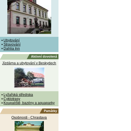
•
Ubytování
•
Stravování
•
Dahlia Inn
Aktivní dovolená
Jízdárna a ubytování v Beskydech
•
Lyžařská střediska
•
Cyklotrasy
•
Koupaliště, bazény a aquaparky
Památky
Osobnosti - Chrastava