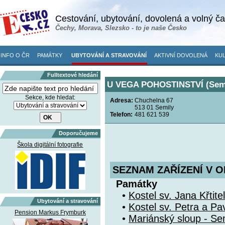
Cestování, ubytování, dovolená a volný č
Čechy, Morava, Slezsko - to je naše Česko
INFO O ČR
PAMÁTKY
UBYTOVÁNÍ A STRAVOVÁNÍ
AKTIVNÍ DOVOLENÁ
KUL
Fulltextové hledání
U VEGA POHOSTINSTVÍ (Semi
Sekce, kde hledat:
Adresa:
Chuchelna 67
513 01 Semily
Telefon:
481 621 539
Doporučujeme
Škola digitální fotografie
SEZNAM ZAŘÍZENÍ V O
Památky
•
Kostel sv. Jana Křtite
Ubytování a stravování
•
Kostel sv. Petra a Pa
Pension Markus Frymburk
•
Mariánský sloup - Se