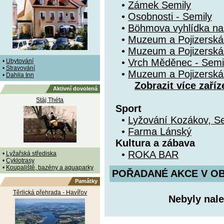
•
Zámek Semily
•
Osobnosti - Semily
•
Böhmova vyhlídka na 
•
Muzeum a Pojizerská 
•
Muzeum a Pojizerská 
•
Vrch Měděnec - Semi
•
Ubytování
•
Stravování
•
Muzeum a Pojizerská 
•
Dahlia Inn
Zobrazit více zaříz
Aktivní dovolená
Stáj Théta
Sport
•
Lyžování Kozákov, Se
•
Farma Lánský
Kultura a zábava
•
ROKA BAR
•
Lyžařská střediska
•
Cyklotrasy
•
Koupaliště, bazény a aquaparky
POŘADANÉ AKCE V OBDO
Památky
Těrlická přehrada - Havířov
Nebyly nale